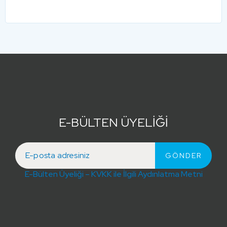
E-BÜLTEN ÜYELİĞİ
E-Bülten Üyeliği – KVKK ile İlgili Aydınlatma Metni