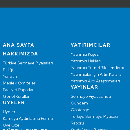
ANA SAYFA
YATIRIMCILAR
HAKKIMIZDA
Yatırımcı Köşesi
Yatırımcı Hakları
Türkiye Sermaye Piyasaları
Yatırımcı Temel Bilgilendirme
Birliği
Yatırımcılar İçin Altın Kurallar
Yönetim
Yatırımcı Algı Araştırmaları
Meslek Komiteleri
YAYINLAR
Faaliyet Raporları
Genel Kurullar
Sermaye Piyasasında
ÜYELER
Gündem
Gösterge
Üyeler
Türkiye Sermaye Piyasası
Kamuyu Aydınlatma Formu
Raporu
Üye Özel
Kripto Varlık Piyasası