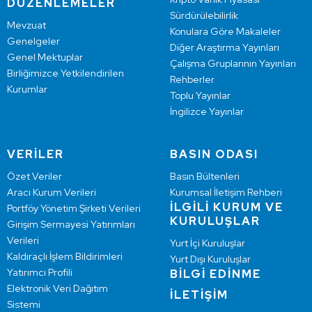
DÜZENLEMELER
Sürdürülebilirlik
Mevzuat
Konulara Göre Makaleler
Genelgeler
Diğer Araştırma Yayınları
Genel Mektuplar
Çalışma Gruplarının Yayınları
Birliğimizce Yetkilendirilen
Rehberler
Kurumlar
Toplu Yayınlar
İngilizce Yayınlar
VERİLER
BASIN ODASI
Özet Veriler
Basın Bültenleri
Aracı Kurum Verileri
Kurumsal İletişim Rehberi
İLGİLİ KURUM VE
Portföy Yönetim Şirketi Verileri
KURULUŞLAR
Girişim Sermayesi Yatırımları
Verileri
Yurt İçi Kuruluşlar
Kaldıraçlı İşlem Bildirimleri
Yurt Dışı Kuruluşlar
Yatırımcı Profili
BİLGİ EDİNME
Elektronik Veri Dağıtım
İLETİŞİM
Sistemi