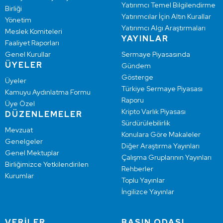
Yatırımcı Temel Bilgilendirme
Birliği
Yatırımcılar İçin Altın Kurallar
Yönetim
Yatırımcı Algı Araştırmaları
Meslek Komiteleri
YAYINLAR
Faaliyet Raporları
Genel Kurullar
Sermaye Piyasasında
ÜYELER
Gündem
Gösterge
Üyeler
Türkiye Sermaye Piyasası
Kamuyu Aydınlatma Formu
Raporu
Üye Özel
Kripto Varlık Piyasası
DÜZENLEMELER
Sürdürülebilirlik
Mevzuat
Konulara Göre Makaleler
Genelgeler
Diğer Araştırma Yayınları
Genel Mektuplar
Çalışma Gruplarının Yayınları
Birliğimizce Yetkilendirilen
Rehberler
Kurumlar
Toplu Yayınlar
İngilizce Yayınlar
VERİLER
BASIN ODASI