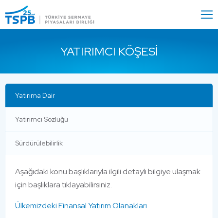
Menu
Close
YATIRIMCI KÖŞESI
Yatırıma Dair
Yatırımcı Sözlüğü
Sürdürülebilirlik
Aşağıdaki konu başlıklarıyla ilgili detaylı bilgiye ulaşmak
için başlıklara tıklayabilirsiniz.
Ülkemizdeki Finansal Yatırım Olanakları