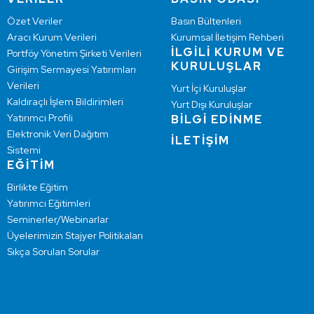
Özet Veriler
Basın Bültenleri
Aracı Kurum Verileri
Kurumsal İletişim Rehberi
İLGİLİ KURUM VE
Portföy Yönetim Şirketi Verileri
KURULUŞLAR
Girişim Sermayesi Yatırımları
Verileri
Yurt İçi Kuruluşlar
Kaldıraçlı İşlem Bildirimleri
Yurt Dışı Kuruluşlar
Yatırımcı Profili
BİLGİ EDİNME
Elektronik Veri Dağıtım
İLETİŞİM
Sistemi
EĞİTİM
Birlikte Eğitim
Yatırımcı Eğitimleri
Seminerler/Webinarlar
Üyelerimizin Stajyer Politikaları
Sıkça Sorulan Sorular