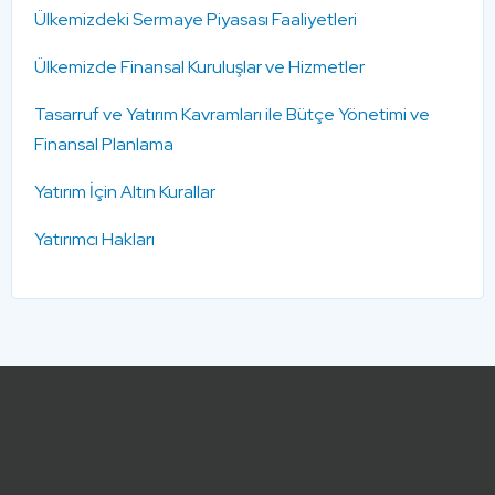
Ülkemizdeki Sermaye Piyasası Faaliyetleri
Ülkemizde Finansal Kuruluşlar ve Hizmetler
Tasarruf ve Yatırım Kavramları ile Bütçe Yönetimi ve
Finansal Planlama
Yatırım İçin Altın Kurallar
Yatırımcı Hakları