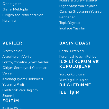
Konulara Göre Makaleler
Genelgeler
Diğer Araştırma Yayınları
Genel Mektuplar
Çalışma Gruplarının Yayınları
Birliğimizce Yetkilendirilen
Rehberler
Kurumlar
Toplu Yayınlar
İngilizce Yayınlar
VERİLER
BASIN ODASI
Özet Veriler
Basın Bültenleri
Aracı Kurum Verileri
Kurumsal İletişim Rehberi
İLGİLİ KURUM VE
Portföy Yönetim Şirketi Verileri
KURULUŞLAR
Girişim Sermayesi Yatırımları
Verileri
Yurt İçi Kuruluşlar
Kaldıraçlı İşlem Bildirimleri
Yurt Dışı Kuruluşlar
Yatırımcı Profili
BİLGİ EDİNME
Elektronik Veri Dağıtım
İLETİŞİM
Sistemi
EĞİTİM
Birlikte Eğitim