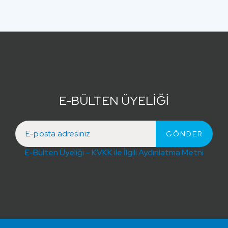
E-BÜLTEN ÜYELİĞİ
E-Bülten Üyeliği – KVKK ile İlgili Aydınlatma Metni