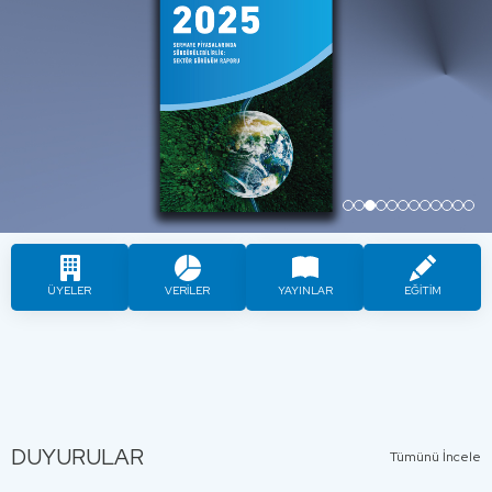
…
ÜYELER
VERİLER
YAYINLAR
EĞİTİM
DUYURULAR
Tümünü İncele