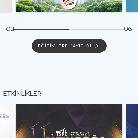
…
03
06
EĞİTİMLERE KAYIT OL
ETKİNLİKLER