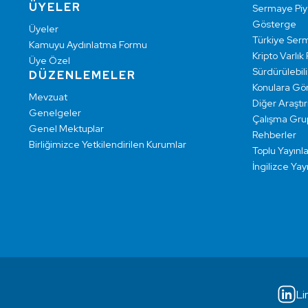
ÜYELER
Sermaye Pi
Gösterge
Üyeler
Türkiye Ser
Kamuyu Aydınlatma Formu
Kripto Varlık
Üye Özel
Sürdürülebilir
DÜZENLEMELER
Konulara Gö
Mevzuat
Diğer Araştı
Genelgeler
Çalışma Grup
Genel Mektuplar
Rehberler
Birliğimizce Yetkilendirilen Kurumlar
Toplu Yayınla
İngilizce Yay
Li