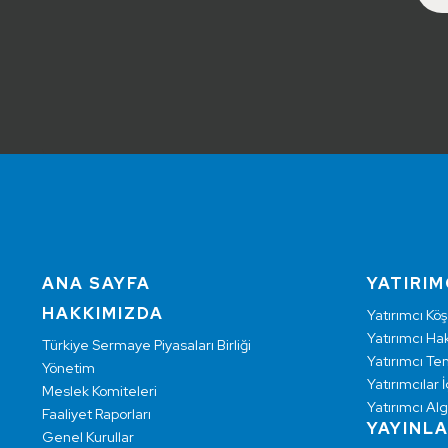
ANA SAYFA
YATIRIM
HAKKIMIZDA
Yatırımcı Köş
Yatırımcı Hak
Türkiye Sermaye Piyasaları Birliği
Yatırımcı Te
Yönetim
Yatırımcılar İ
Meslek Komiteleri
Yatırımcı Alg
Faaliyet Raporları
YAYINL
Genel Kurullar