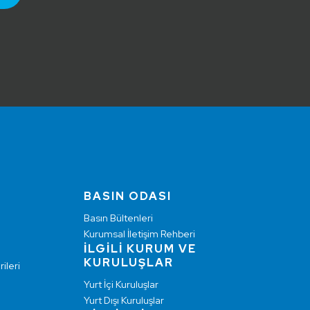
BASIN ODASI
Basın Bültenleri
Kurumsal İletişim Rehberi
İLGİLİ KURUM VE
KURULUŞLAR
ileri
Yurt İçi Kuruluşlar
Yurt Dışı Kuruluşlar