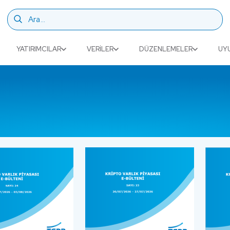
YATIRIMCILAR
VERILER
DÜZENLEMELER
UY