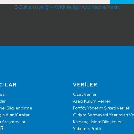
E-Bülten Üyeliği – KVKK ile İlgili Aydınlatma Metni
CILAR
VERİLER
esi
Özet Veriler
ları
Aracı Kurum Verileri
mel Bilgilendirme
Portföy Yönetim Şirketi Verileri
çin Altın Kurallar
Girişim Sermayesi Yatırımları Ver
ı Araştırmaları
Kaldıraçlı İşlem Bildirimleri
AR
Yatırımcı Profili