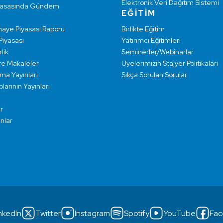
Elektronik Veri Dağıtım Sistemi
yasasında Gündem
EĞİTİM
maye Piyasası Raporu
Birlikte Eğitim
 Piyasası
Yatırımcı Eğitimleri
lik
Seminerler/Webinarlar
re Makaleler
Üyelerimizin Stajyer Politikaları
rma Yayınları
Sıkça Sorulan Sorular
larının Yayınları
r
ınlar
nkedIn
Twitter
Instagram
Spotify
YouTube
Fac