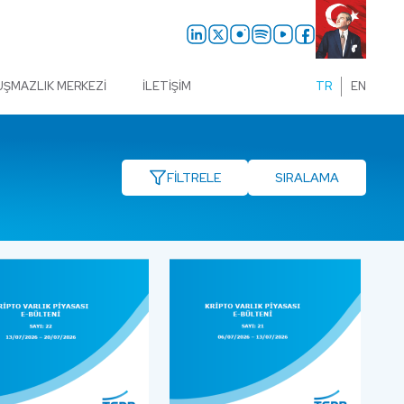
UŞMAZLIK MERKEZI
İLETIŞIM
TR
EN
FİLTRELE