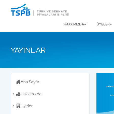
Menu
Close
HAKKIMIZDA
ÜYELER
YAYINLAR
Ana Sayfa
Hakkımızda
Üyeler