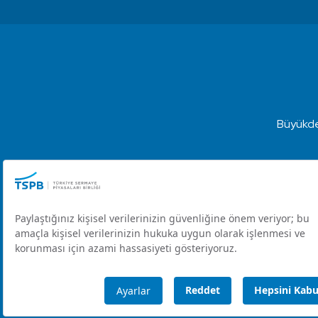
Büyükde
Türkiye Sermaye Piyasaları Birliği ⋅ Copyright © 2023