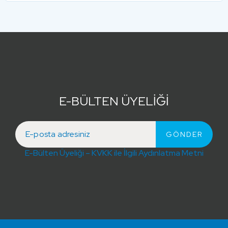
E-BÜLTEN ÜYELİĞİ
E-Bülten Üyeliği – KVKK ile İlgili Aydınlatma Metni