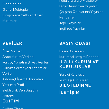
Konulara Göre Makaleler
Genelgeler
Diğer Araştırma Yayınları
Genel Mektuplar
Çalışma Gruplarının Yayınları
Birliğimizce Yetkilendirilen
Rehberler
Kurumlar
Toplu Yayınlar
İngilizce Yayınlar
VERİLER
BASIN ODASI
Özet Veriler
Basın Bültenleri
Aracı Kurum Verileri
Kurumsal İletişim Rehberi
İLGİLİ KURUM VE
Portföy Yönetim Şirketi Verileri
KURULUŞLAR
Girişim Sermayesi Yatırımları
Verileri
Yurt İçi Kuruluşlar
Kaldıraçlı İşlem Bildirimleri
Yurt Dışı Kuruluşlar
Yatırımcı Profili
BİLGİ EDİNME
Elektronik Veri Dağıtım
İLETİŞİM
Sistemi
EĞİTİM
Birlikte Eğitim