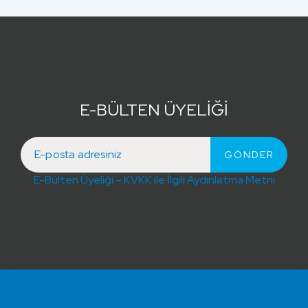
E-BÜLTEN ÜYELİĞİ
E-Bülten Üyeliği – KVKK ile İlgili Aydınlatma Metni