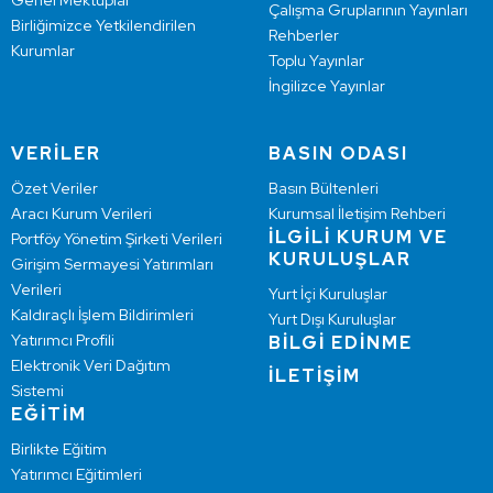
Genel Mektuplar
Çalışma Gruplarının Yayınları
Birliğimizce Yetkilendirilen
Rehberler
Kurumlar
Toplu Yayınlar
İngilizce Yayınlar
VERİLER
BASIN ODASI
Özet Veriler
Basın Bültenleri
Aracı Kurum Verileri
Kurumsal İletişim Rehberi
İLGİLİ KURUM VE
Portföy Yönetim Şirketi Verileri
KURULUŞLAR
Girişim Sermayesi Yatırımları
Verileri
Yurt İçi Kuruluşlar
Kaldıraçlı İşlem Bildirimleri
Yurt Dışı Kuruluşlar
Yatırımcı Profili
BİLGİ EDİNME
Elektronik Veri Dağıtım
İLETİŞİM
Sistemi
EĞİTİM
Birlikte Eğitim
Yatırımcı Eğitimleri