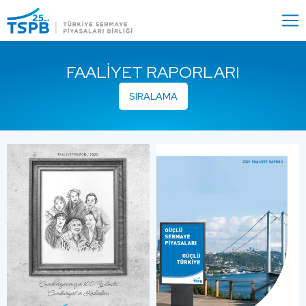
Menu
Close
FAALIYET RAPORLARI