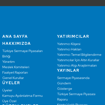
ANA SAYFA
YATIRIMCILAR
HAKKIMIZDA
Yatırımcı Köşesi
Yatırımcı Hakları
Türkiye Sermaye Piyasaları
Yatırımcı Temel Bilgilendirme
Birliği
Yatırımcılar İçin Altın Kurallar
Yönetim
Yatırımcı Algı Araştırmaları
Meslek Komiteleri
YAYINLAR
Faaliyet Raporları
Genel Kurullar
Sermaye Piyasasında
ÜYELER
Gündem
Gösterge
Üyeler
Türkiye Sermaye Piyasası
Kamuyu Aydınlatma Formu
Raporu
Üye Özel
Kripto Varlık Piyasası