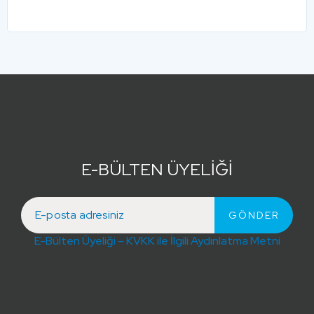
E-BÜLTEN ÜYELİĞİ
E-Bülten Üyeliği – KVKK ile İlgili Aydınlatma Metni