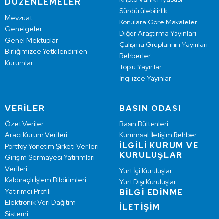
DÜZENLEMELER
Sürdürülebilirlik
Mevzuat
Konulara Göre Makaleler
Genelgeler
Diğer Araştırma Yayınları
Genel Mektuplar
Çalışma Gruplarının Yayınları
Birliğimizce Yetkilendirilen
Rehberler
Kurumlar
Toplu Yayınlar
İngilizce Yayınlar
VERİLER
BASIN ODASI
Özet Veriler
Basın Bültenleri
Aracı Kurum Verileri
Kurumsal İletişim Rehberi
İLGİLİ KURUM VE
Portföy Yönetim Şirketi Verileri
KURULUŞLAR
Girişim Sermayesi Yatırımları
Verileri
Yurt İçi Kuruluşlar
Kaldıraçlı İşlem Bildirimleri
Yurt Dışı Kuruluşlar
Yatırımcı Profili
BİLGİ EDİNME
Elektronik Veri Dağıtım
İLETİŞİM
Sistemi