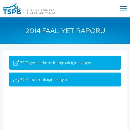
Menu
Close
2014 FAALIYET RAPORU
PDF'i yeni sekmede açmak için tıklayın.
PDF'i indirmek için tıklayın.