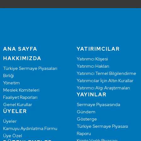
ANA SAYFA
YATIRIMCILAR
HAKKIMIZDA
Yatırımcı Köşesi
Yatırımcı Hakları
Türkiye Sermaye Piyasaları
Yatırımcı Temel Bilgilendirme
Birliği
Yatırımcılar İçin Altın Kurallar
Yönetim
Yatırımcı Algı Araştırmaları
Meslek Komiteleri
YAYINLAR
Faaliyet Raporları
Genel Kurullar
Sermaye Piyasasında
ÜYELER
Gündem
Gösterge
Üyeler
Türkiye Sermaye Piyasası
Kamuyu Aydınlatma Formu
Raporu
Üye Özel
Kripto Varlık Piyasası