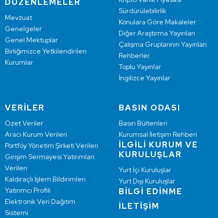
DÜZENLEMELER
Sürdürülebilirlik
Mevzuat
Konulara Göre Makaleler
Genelgeler
Diğer Araştırma Yayınları
Genel Mektuplar
Çalışma Gruplarının Yayınları
Birliğimizce Yetkilendirilen
Rehberler
Kurumlar
Toplu Yayınlar
İngilizce Yayınlar
VERİLER
BASIN ODASI
Özet Veriler
Basın Bültenleri
Aracı Kurum Verileri
Kurumsal İletişim Rehberi
İLGİLİ KURUM VE
Portföy Yönetim Şirketi Verileri
KURULUŞLAR
Girişim Sermayesi Yatırımları
Verileri
Yurt İçi Kuruluşlar
Kaldıraçlı İşlem Bildirimleri
Yurt Dışı Kuruluşlar
Yatırımcı Profili
BİLGİ EDİNME
Elektronik Veri Dağıtım
İLETİŞİM
Sistemi