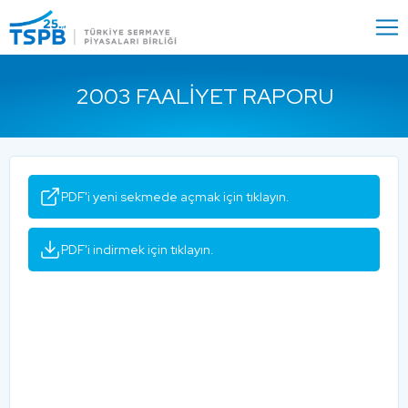
Menu
Close
2003 FAALIYET RAPORU
PDF'i yeni sekmede açmak için tıklayın.
PDF'i indirmek için tıklayın.