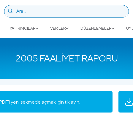
YATIRIMCILAR
VERILER
DÜZENLEMELER
UY
2005 FAALIYET RAPORU
PDF'i yeni sekmede açmak için tıklayın.