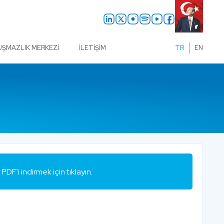
UŞMAZLIK MERKEZI
İLETIŞIM
TR
EN
PDF'i indirmek için tıklayın.