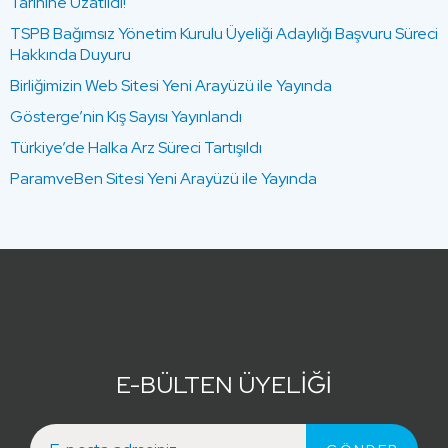
Tarihine Uzatıldı!
TSPB Bağımsız Yönetim Kurulu Üyeliği Adaylığı Başvuru Süreci
Hakkında Duyuru
Birliğimizin Web Sitesi Yeni Arayüzü ile Yayında
Gösterge’nin Kış Sayısı Yayınlandı
Türkiye’de Halka Arz Süreci Tartışıldı
ParamveBen Sitesi Yeni Arayüzü ile Yayında
E-BÜLTEN ÜYELİĞİ