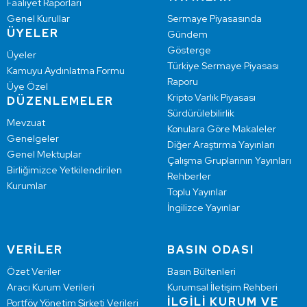
Faaliyet Raporları
Genel Kurullar
Sermaye Piyasasında
ÜYELER
Gündem
Gösterge
Üyeler
Türkiye Sermaye Piyasası
Kamuyu Aydınlatma Formu
Raporu
Üye Özel
Kripto Varlık Piyasası
DÜZENLEMELER
Sürdürülebilirlik
Mevzuat
Konulara Göre Makaleler
Genelgeler
Diğer Araştırma Yayınları
Genel Mektuplar
Çalışma Gruplarının Yayınları
Birliğimizce Yetkilendirilen
Rehberler
Kurumlar
Toplu Yayınlar
İngilizce Yayınlar
VERİLER
BASIN ODASI
Özet Veriler
Basın Bültenleri
Aracı Kurum Verileri
Kurumsal İletişim Rehberi
İLGİLİ KURUM VE
Portföy Yönetim Şirketi Verileri