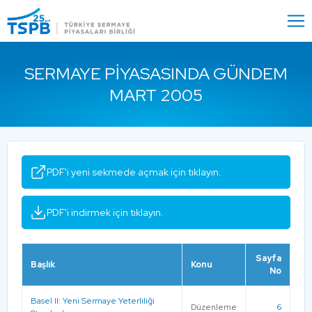
Menu
Close
SERMAYE PIYASASINDA GÜNDEM
MART 2005
PDF'i yeni sekmede açmak için tıklayın.
PDF'i indirmek için tıklayın.
Sayfa
Başlık
Konu
No
Basel II: Yeni Sermaye Yeterliliği
Düzenleme
6