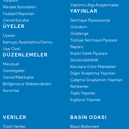
Yönetim
Yatırımcı Algı Araştırmaları
Meslek Komiteleri
YAYINLAR
Faaliyet Raporları
Genel Kurullar
Sermaye Piyasasında
ÜYELER
Gündem
Gösterge
Üyeler
Türkiye Sermaye Piyasası
Kamuyu Aydınlatma Formu
Raporu
Üye Özel
Kripto Varlık Piyasası
DÜZENLEMELER
Sürdürülebilirlik
Mevzuat
Konulara Göre Makaleler
Genelgeler
Diğer Araştırma Yayınları
Genel Mektuplar
Çalışma Gruplarının Yayınları
Birliğimizce Yetkilendirilen
Rehberler
Kurumlar
Toplu Yayınlar
İngilizce Yayınlar
VERİLER
BASIN ODASI
Özet Veriler
Basın Bültenleri