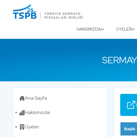
Menu
Close
HAKKIMIZDA
ÜYELER
SERMAY
Ana Sayfa
Hakkımızda
Üyeler
Başlık