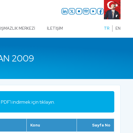
UŞMAZLIK MERKEZI
İLETIŞIM
TR
EN
AN 2009
PDF'i indirmek için tıklayın.
Konu
Sayfa No