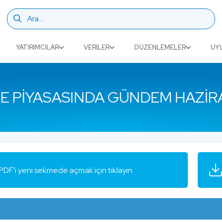
YATIRIMCILAR
VERILER
DÜZENLEMELER
UY
E PIYASASINDA GÜNDEM HAZIR
PDF'i yeni sekmede açmak için tıklayın.