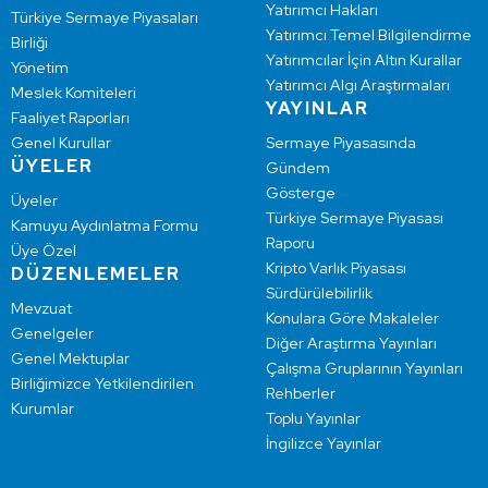
Yatırımcı Hakları
Türkiye Sermaye Piyasaları
Yatırımcı Temel Bilgilendirme
Birliği
Yatırımcılar İçin Altın Kurallar
Yönetim
Yatırımcı Algı Araştırmaları
Meslek Komiteleri
YAYINLAR
Faaliyet Raporları
Genel Kurullar
Sermaye Piyasasında
ÜYELER
Gündem
Gösterge
Üyeler
Türkiye Sermaye Piyasası
Kamuyu Aydınlatma Formu
Raporu
Üye Özel
Kripto Varlık Piyasası
DÜZENLEMELER
Sürdürülebilirlik
Mevzuat
Konulara Göre Makaleler
Genelgeler
Diğer Araştırma Yayınları
Genel Mektuplar
Çalışma Gruplarının Yayınları
Birliğimizce Yetkilendirilen
Rehberler
Kurumlar
Toplu Yayınlar
İngilizce Yayınlar