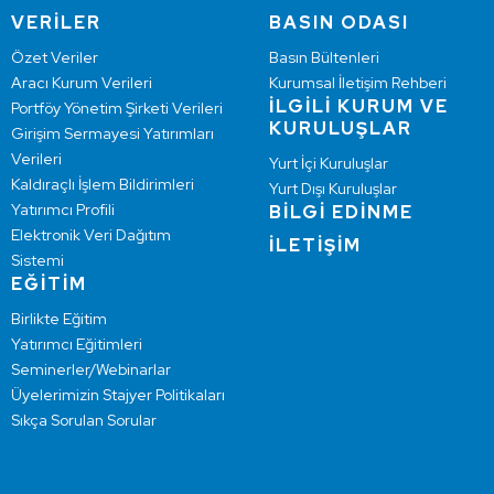
VERİLER
BASIN ODASI
Özet Veriler
Basın Bültenleri
Aracı Kurum Verileri
Kurumsal İletişim Rehberi
İLGİLİ KURUM VE
Portföy Yönetim Şirketi Verileri
KURULUŞLAR
Girişim Sermayesi Yatırımları
Verileri
Yurt İçi Kuruluşlar
Kaldıraçlı İşlem Bildirimleri
Yurt Dışı Kuruluşlar
Yatırımcı Profili
BİLGİ EDİNME
Elektronik Veri Dağıtım
İLETİŞİM
Sistemi
EĞİTİM
Birlikte Eğitim
Yatırımcı Eğitimleri
Seminerler/Webinarlar
Üyelerimizin Stajyer Politikaları
Sıkça Sorulan Sorular