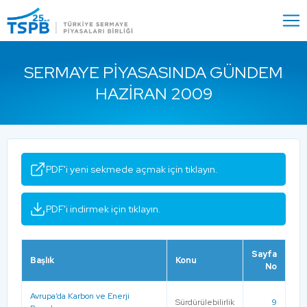
Menu
Close
SERMAYE PIYASASINDA GÜNDEM
HAZIRAN 2009
PDF'i yeni sekmede açmak için tıklayın.
PDF'i indirmek için tıklayın.
Sayfa
Başlık
Konu
No
Avrupa’da Karbon ve Enerji
Sürdürülebilirlik
9