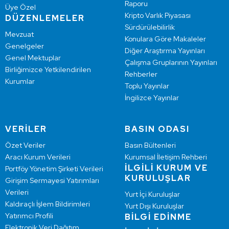
Raporu
Üye Özel
Kripto Varlık Piyasası
DÜZENLEMELER
Sürdürülebilirlik
Mevzuat
Konulara Göre Makaleler
Genelgeler
Diğer Araştırma Yayınları
Genel Mektuplar
Çalışma Gruplarının Yayınları
Birliğimizce Yetkilendirilen
Rehberler
Kurumlar
Toplu Yayınlar
İngilizce Yayınlar
VERİLER
BASIN ODASI
Özet Veriler
Basın Bültenleri
Aracı Kurum Verileri
Kurumsal İletişim Rehberi
İLGİLİ KURUM VE
Portföy Yönetim Şirketi Verileri
KURULUŞLAR
Girişim Sermayesi Yatırımları
Verileri
Yurt İçi Kuruluşlar
Kaldıraçlı İşlem Bildirimleri
Yurt Dışı Kuruluşlar
Yatırımcı Profili
BİLGİ EDİNME
Elektronik Veri Dağıtım