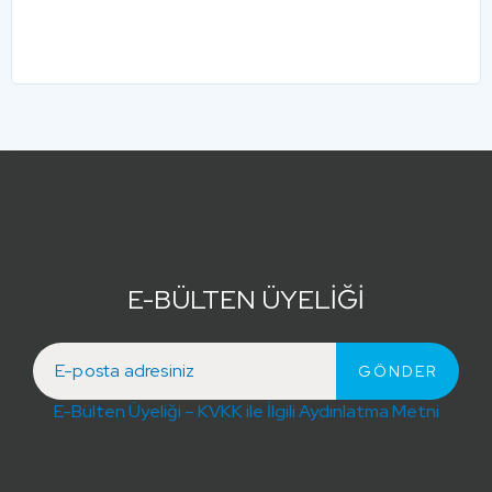
E-BÜLTEN ÜYELİĞİ
E-Bülten Üyeliği – KVKK ile İlgili Aydınlatma Metni