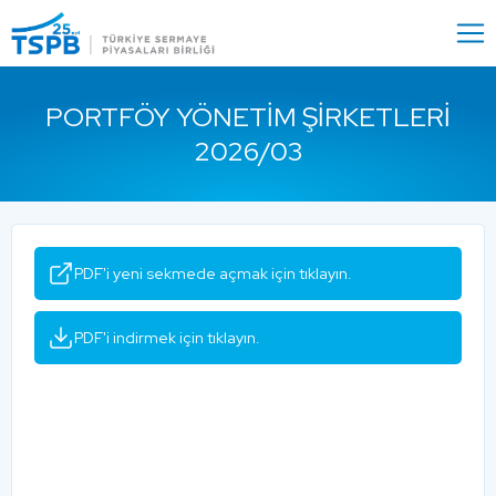
Menu
Close
PORTFÖY YÖNETIM ŞIRKETLERI
2026/03
PDF'i yeni sekmede açmak için tıklayın.
PDF'i indirmek için tıklayın.