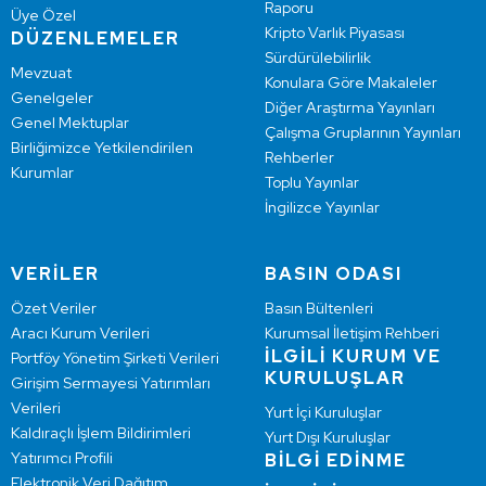
Raporu
Üye Özel
Kripto Varlık Piyasası
DÜZENLEMELER
Sürdürülebilirlik
Mevzuat
Konulara Göre Makaleler
Genelgeler
Diğer Araştırma Yayınları
Genel Mektuplar
Çalışma Gruplarının Yayınları
Birliğimizce Yetkilendirilen
Rehberler
Kurumlar
Toplu Yayınlar
İngilizce Yayınlar
VERİLER
BASIN ODASI
Özet Veriler
Basın Bültenleri
Aracı Kurum Verileri
Kurumsal İletişim Rehberi
İLGİLİ KURUM VE
Portföy Yönetim Şirketi Verileri
KURULUŞLAR
Girişim Sermayesi Yatırımları
Verileri
Yurt İçi Kuruluşlar
Kaldıraçlı İşlem Bildirimleri
Yurt Dışı Kuruluşlar
Yatırımcı Profili
BİLGİ EDİNME
Elektronik Veri Dağıtım