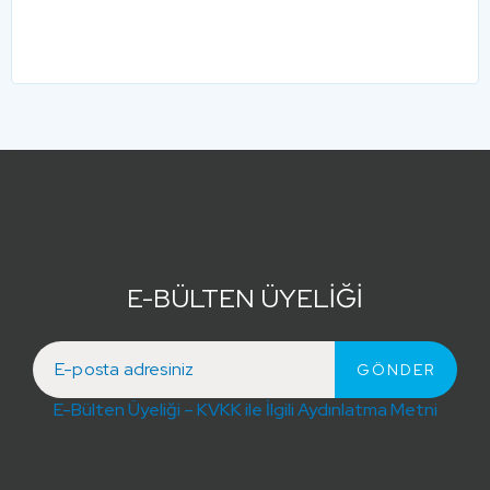
E-BÜLTEN ÜYELİĞİ
E-Bülten Üyeliği – KVKK ile İlgili Aydınlatma Metni