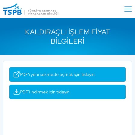
Menu
Close
KALDIRAÇLI İŞLEM FIYAT
BILGILERI
PDF'i yeni sekmede açmak için tıklayın.
PDF'i indirmek için tıklayın.