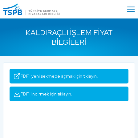
Menu
Close
KALDIRAÇLI İŞLEM FIYAT
BILGILERI
PDF'i yeni sekmede açmak için tıklayın.
PDF'i indirmek için tıklayın.