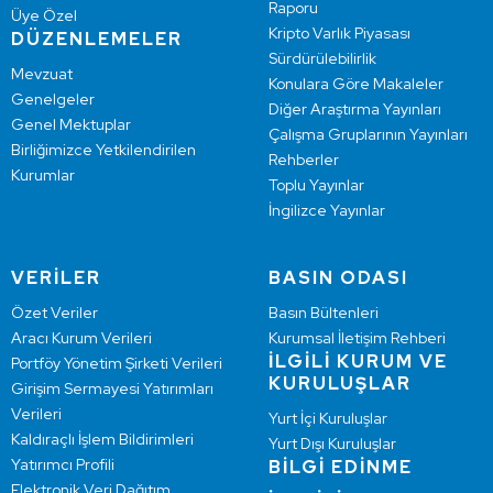
Raporu
Üye Özel
Kripto Varlık Piyasası
DÜZENLEMELER
Sürdürülebilirlik
Mevzuat
Konulara Göre Makaleler
Genelgeler
Diğer Araştırma Yayınları
Genel Mektuplar
Çalışma Gruplarının Yayınları
Birliğimizce Yetkilendirilen
Rehberler
Kurumlar
Toplu Yayınlar
İngilizce Yayınlar
VERİLER
BASIN ODASI
Özet Veriler
Basın Bültenleri
Aracı Kurum Verileri
Kurumsal İletişim Rehberi
İLGİLİ KURUM VE
Portföy Yönetim Şirketi Verileri
KURULUŞLAR
Girişim Sermayesi Yatırımları
Verileri
Yurt İçi Kuruluşlar
Kaldıraçlı İşlem Bildirimleri
Yurt Dışı Kuruluşlar
Yatırımcı Profili
BİLGİ EDİNME
Elektronik Veri Dağıtım