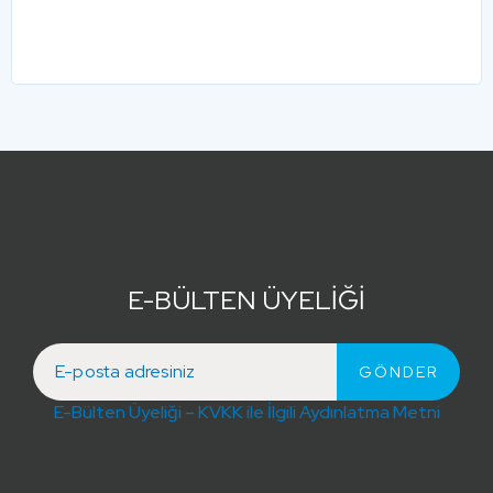
E-BÜLTEN ÜYELİĞİ
E-Bülten Üyeliği – KVKK ile İlgili Aydınlatma Metni