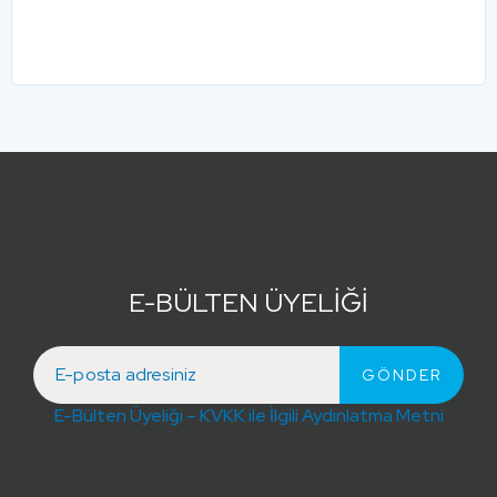
E-BÜLTEN ÜYELİĞİ
E-Bülten Üyeliği – KVKK ile İlgili Aydınlatma Metni