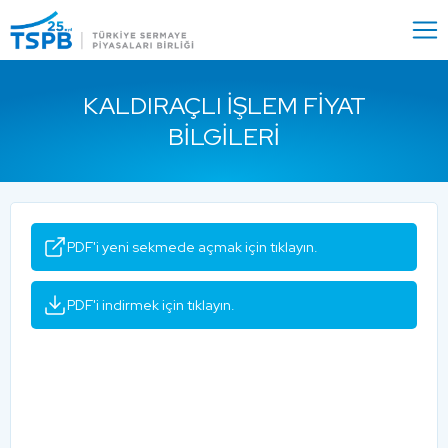
Menu
Close
KALDIRAÇLI İŞLEM FIYAT
BILGILERI
PDF'i yeni sekmede açmak için tıklayın.
PDF'i indirmek için tıklayın.