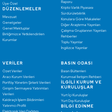
Raporu
Üye Özel
Kripto Varlık Piyasası
DÜZENLEMELER
Sürdürülebilirlik
Mevzuat
Konulara Göre Makaleler
Genelgeler
Diğer Araştırma Yayınları
Genel Mektuplar
Çalışma Gruplarının Yayınları
Birliğimizce Yetkilendirilen
Rehberler
Kurumlar
Toplu Yayınlar
İngilizce Yayınlar
VERİLER
BASIN ODASI
Özet Veriler
Basın Bültenleri
Aracı Kurum Verileri
Kurumsal İletişim Rehberi
İLGİLİ KURUM VE
Portföy Yönetim Şirketi Verileri
KURULUŞLAR
Girişim Sermayesi Yatırımları
Verileri
Yurt İçi Kuruluşlar
Kaldıraçlı İşlem Bildirimleri
Yurt Dışı Kuruluşlar
Yatırımcı Profili
BİLGİ EDİNME
Elektronik Veri Dağıtım