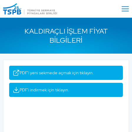
Menu
Close
KALDIRAÇLI İŞLEM FIYAT
BILGILERI
PDF'i yeni sekmede açmak için tıklayın.
PDF'i indirmek için tıklayın.