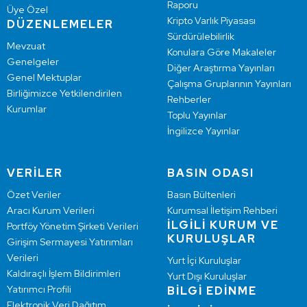
Raporu
Üye Özel
Kripto Varlık Piyasası
DÜZENLEMELER
Sürdürülebilirlik
Mevzuat
Konulara Göre Makaleler
Genelgeler
Diğer Araştırma Yayınları
Genel Mektuplar
Çalışma Gruplarının Yayınları
Birliğimizce Yetkilendirilen
Rehberler
Kurumlar
Toplu Yayınlar
İngilizce Yayınlar
VERİLER
BASIN ODASI
Özet Veriler
Basın Bültenleri
Aracı Kurum Verileri
Kurumsal İletişim Rehberi
İLGİLİ KURUM VE
Portföy Yönetim Şirketi Verileri
KURULUŞLAR
Girişim Sermayesi Yatırımları
Verileri
Yurt İçi Kuruluşlar
Kaldıraçlı İşlem Bildirimleri
Yurt Dışı Kuruluşlar
Yatırımcı Profili
BİLGİ EDİNME
Elektronik Veri Dağıtım