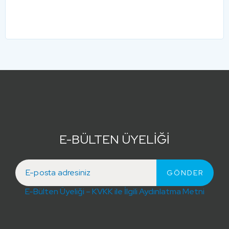
E-BÜLTEN ÜYELİĞİ
E-Bülten Üyeliği – KVKK ile İlgili Aydınlatma Metni