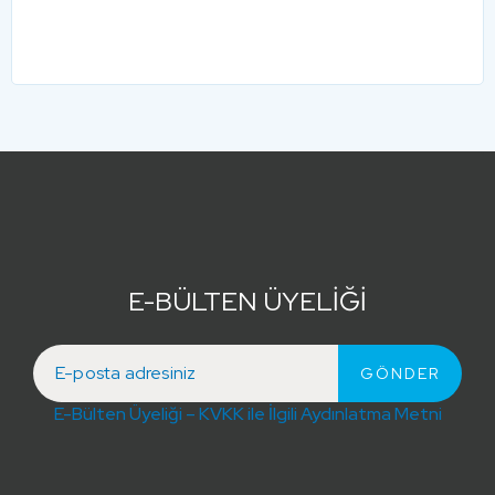
E-BÜLTEN ÜYELİĞİ
E-Bülten Üyeliği – KVKK ile İlgili Aydınlatma Metni