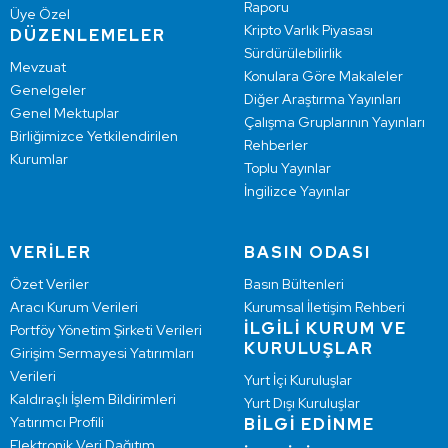
Raporu
Üye Özel
Kripto Varlık Piyasası
DÜZENLEMELER
Sürdürülebilirlik
Mevzuat
Konulara Göre Makaleler
Genelgeler
Diğer Araştırma Yayınları
Genel Mektuplar
Çalışma Gruplarının Yayınları
Birliğimizce Yetkilendirilen
Rehberler
Kurumlar
Toplu Yayınlar
İngilizce Yayınlar
VERİLER
BASIN ODASI
Özet Veriler
Basın Bültenleri
Aracı Kurum Verileri
Kurumsal İletişim Rehberi
İLGİLİ KURUM VE
Portföy Yönetim Şirketi Verileri
KURULUŞLAR
Girişim Sermayesi Yatırımları
Verileri
Yurt İçi Kuruluşlar
Kaldıraçlı İşlem Bildirimleri
Yurt Dışı Kuruluşlar
Yatırımcı Profili
BİLGİ EDİNME
Elektronik Veri Dağıtım