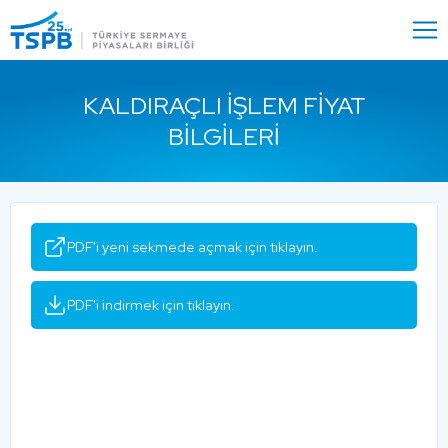
Menu
Close
KALDIRAÇLI İŞLEM FIYAT
BILGILERI
PDF'i yeni sekmede açmak için tıklayın.
PDF'i indirmek için tıklayın.