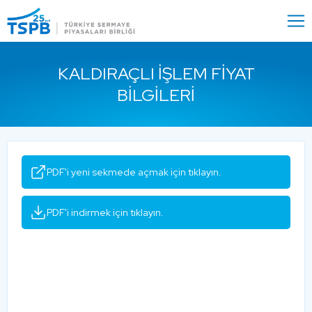
Menu
Close
KALDIRAÇLI İŞLEM FIYAT
BILGILERI
PDF'i yeni sekmede açmak için tıklayın.
PDF'i indirmek için tıklayın.