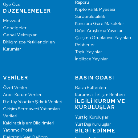
Raporu
Üye Özel
Kripto Varlık Piyasası
DÜZENLEMELER
Sürdürülebilirlik
Mevzuat
Konulara Göre Makaleler
Genelgeler
Diğer Araştırma Yayınları
Genel Mektuplar
Çalışma Gruplarının Yayınları
Birliğimizce Yetkilendirilen
Rehberler
Kurumlar
Toplu Yayınlar
İngilizce Yayınlar
VERİLER
BASIN ODASI
Özet Veriler
Basın Bültenleri
Aracı Kurum Verileri
Kurumsal İletişim Rehberi
İLGİLİ KURUM VE
Portföy Yönetim Şirketi Verileri
KURULUŞLAR
Girişim Sermayesi Yatırımları
Verileri
Yurt İçi Kuruluşlar
Kaldıraçlı İşlem Bildirimleri
Yurt Dışı Kuruluşlar
Yatırımcı Profili
BİLGİ EDİNME
Elektronik Veri Dağıtım