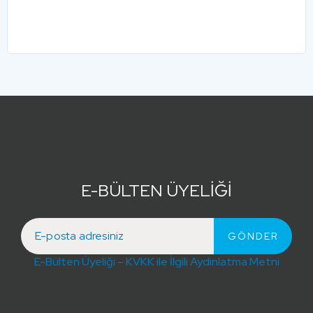
E-BÜLTEN ÜYELİĞİ
E-Bülten Üyeliği – KVKK ile İlgili Aydınlatma Metni