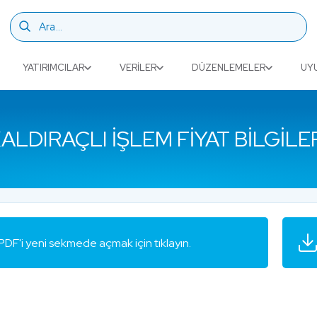
YATIRIMCILAR
VERILER
DÜZENLEMELER
UY
ALDIRAÇLI İŞLEM FIYAT BILGILE
PDF'i yeni sekmede açmak için tıklayın.