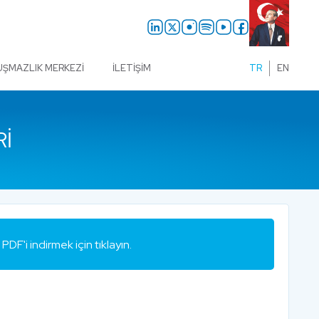
UŞMAZLIK MERKEZI
İLETIŞIM
TR
EN
RI
PDF'i indirmek için tıklayın.