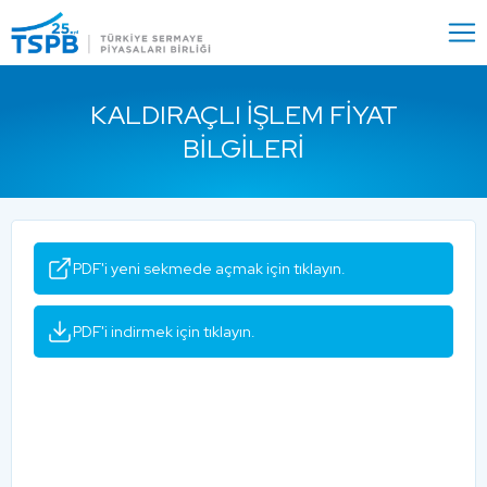
Menu
Close
KALDIRAÇLI İŞLEM FIYAT
BILGILERI
PDF'i yeni sekmede açmak için tıklayın.
PDF'i indirmek için tıklayın.