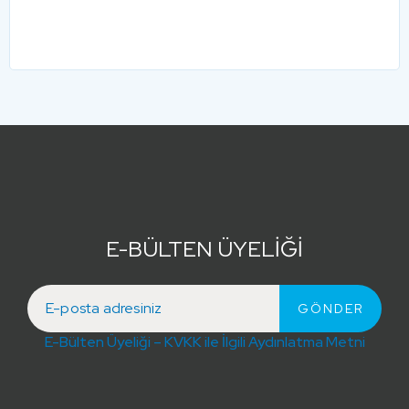
E-BÜLTEN ÜYELİĞİ
E-Bülten Üyeliği – KVKK ile İlgili Aydınlatma Metni