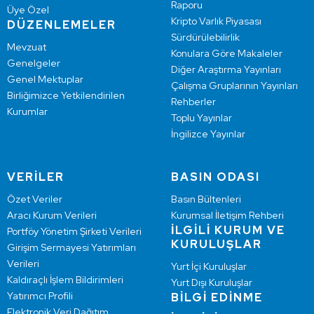
Raporu
Üye Özel
Kripto Varlık Piyasası
DÜZENLEMELER
Sürdürülebilirlik
Mevzuat
Konulara Göre Makaleler
Genelgeler
Diğer Araştırma Yayınları
Genel Mektuplar
Çalışma Gruplarının Yayınları
Birliğimizce Yetkilendirilen
Rehberler
Kurumlar
Toplu Yayınlar
İngilizce Yayınlar
VERİLER
BASIN ODASI
Özet Veriler
Basın Bültenleri
Aracı Kurum Verileri
Kurumsal İletişim Rehberi
İLGİLİ KURUM VE
Portföy Yönetim Şirketi Verileri
KURULUŞLAR
Girişim Sermayesi Yatırımları
Verileri
Yurt İçi Kuruluşlar
Kaldıraçlı İşlem Bildirimleri
Yurt Dışı Kuruluşlar
Yatırımcı Profili
BİLGİ EDİNME
Elektronik Veri Dağıtım