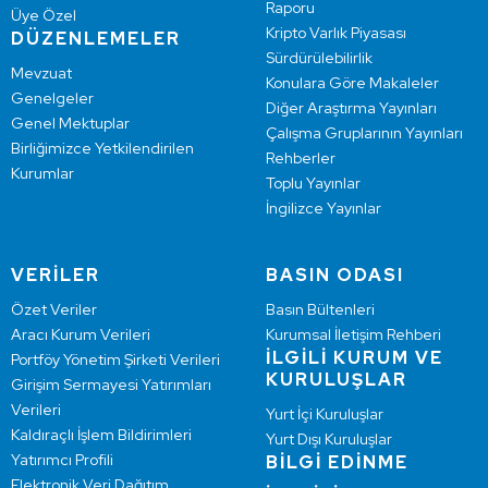
Raporu
Üye Özel
Kripto Varlık Piyasası
DÜZENLEMELER
Sürdürülebilirlik
Mevzuat
Konulara Göre Makaleler
Genelgeler
Diğer Araştırma Yayınları
Genel Mektuplar
Çalışma Gruplarının Yayınları
Birliğimizce Yetkilendirilen
Rehberler
Kurumlar
Toplu Yayınlar
İngilizce Yayınlar
VERİLER
BASIN ODASI
Özet Veriler
Basın Bültenleri
Aracı Kurum Verileri
Kurumsal İletişim Rehberi
İLGİLİ KURUM VE
Portföy Yönetim Şirketi Verileri
KURULUŞLAR
Girişim Sermayesi Yatırımları
Verileri
Yurt İçi Kuruluşlar
Kaldıraçlı İşlem Bildirimleri
Yurt Dışı Kuruluşlar
Yatırımcı Profili
BİLGİ EDİNME
Elektronik Veri Dağıtım