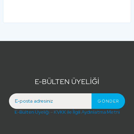
E-BÜLTEN ÜYELİĞİ
E-Bülten Üyeliği – KVKK ile İlgili Aydınlatma Metni