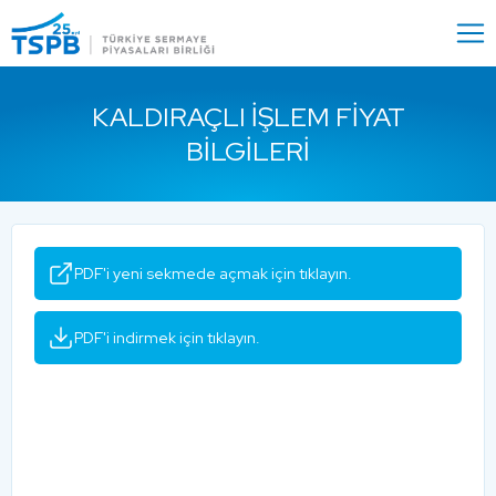
Menu
Close
KALDIRAÇLI İŞLEM FIYAT
BILGILERI
PDF'i yeni sekmede açmak için tıklayın.
PDF'i indirmek için tıklayın.