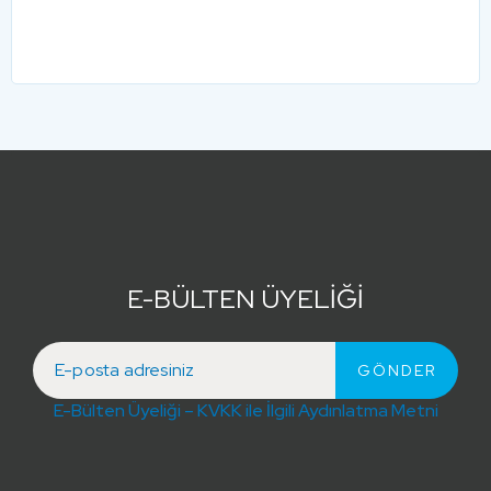
E-BÜLTEN ÜYELİĞİ
E-Bülten Üyeliği – KVKK ile İlgili Aydınlatma Metni