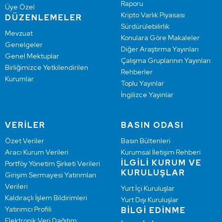
Raporu
Üye Özel
Kripto Varlık Piyasası
DÜZENLEMELER
Sürdürülebilirlik
Mevzuat
Konulara Göre Makaleler
Genelgeler
Diğer Araştırma Yayınları
Genel Mektuplar
Çalışma Gruplarının Yayınları
Birliğimizce Yetkilendirilen
Rehberler
Kurumlar
Toplu Yayınlar
İngilizce Yayınlar
VERİLER
BASIN ODASI
Özet Veriler
Basın Bültenleri
Aracı Kurum Verileri
Kurumsal İletişim Rehberi
İLGİLİ KURUM VE
Portföy Yönetim Şirketi Verileri
KURULUŞLAR
Girişim Sermayesi Yatırımları
Verileri
Yurt İçi Kuruluşlar
Kaldıraçlı İşlem Bildirimleri
Yurt Dışı Kuruluşlar
Yatırımcı Profili
BİLGİ EDİNME
Elektronik Veri Dağıtım