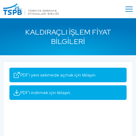
Menu
Close
KALDIRAÇLI İŞLEM FIYAT
BILGILERI
PDF'i yeni sekmede açmak için tıklayın.
PDF'i indirmek için tıklayın.