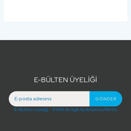
E-BÜLTEN ÜYELİĞİ
E-Bülten Üyeliği – KVKK ile İlgili Aydınlatma Metni