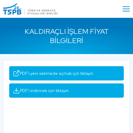
Menu
Close
KALDIRAÇLI İŞLEM FIYAT
BILGILERI
PDF'i yeni sekmede açmak için tıklayın.
PDF'i indirmek için tıklayın.