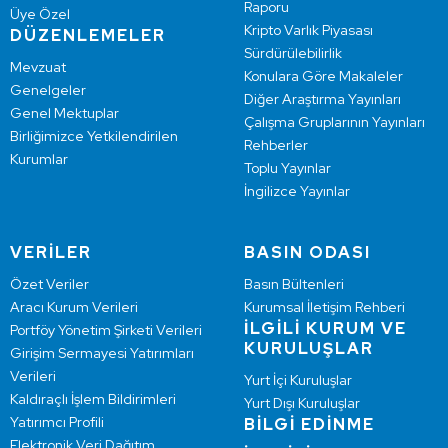
Raporu
Üye Özel
Kripto Varlık Piyasası
DÜZENLEMELER
Sürdürülebilirlik
Mevzuat
Konulara Göre Makaleler
Genelgeler
Diğer Araştırma Yayınları
Genel Mektuplar
Çalışma Gruplarının Yayınları
Birliğimizce Yetkilendirilen
Rehberler
Kurumlar
Toplu Yayınlar
İngilizce Yayınlar
VERİLER
BASIN ODASI
Özet Veriler
Basın Bültenleri
Aracı Kurum Verileri
Kurumsal İletişim Rehberi
İLGİLİ KURUM VE
Portföy Yönetim Şirketi Verileri
KURULUŞLAR
Girişim Sermayesi Yatırımları
Verileri
Yurt İçi Kuruluşlar
Kaldıraçlı İşlem Bildirimleri
Yurt Dışı Kuruluşlar
Yatırımcı Profili
BİLGİ EDİNME
Elektronik Veri Dağıtım