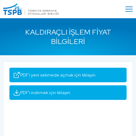
Menu
Close
KALDIRAÇLI İŞLEM FIYAT
BILGILERI
PDF'i yeni sekmede açmak için tıklayın.
PDF'i indirmek için tıklayın.