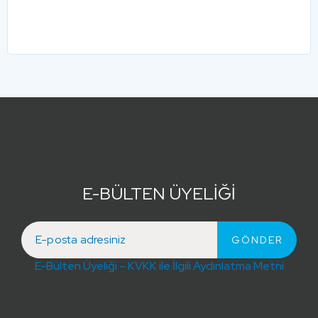
E-BÜLTEN ÜYELİĞİ
E-Bülten Üyeliği – KVKK ile İlgili Aydınlatma Metni