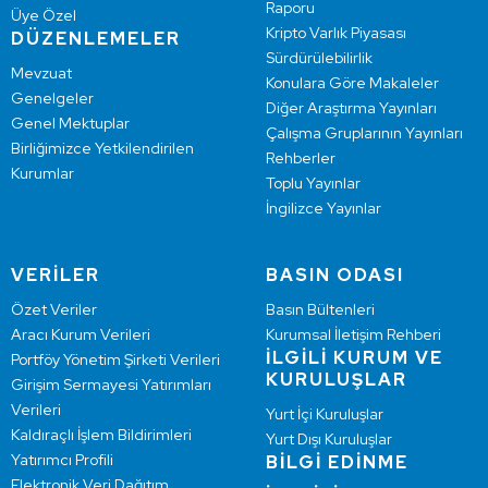
Raporu
Üye Özel
Kripto Varlık Piyasası
DÜZENLEMELER
Sürdürülebilirlik
Mevzuat
Konulara Göre Makaleler
Genelgeler
Diğer Araştırma Yayınları
Genel Mektuplar
Çalışma Gruplarının Yayınları
Birliğimizce Yetkilendirilen
Rehberler
Kurumlar
Toplu Yayınlar
İngilizce Yayınlar
VERİLER
BASIN ODASI
Özet Veriler
Basın Bültenleri
Aracı Kurum Verileri
Kurumsal İletişim Rehberi
İLGİLİ KURUM VE
Portföy Yönetim Şirketi Verileri
KURULUŞLAR
Girişim Sermayesi Yatırımları
Verileri
Yurt İçi Kuruluşlar
Kaldıraçlı İşlem Bildirimleri
Yurt Dışı Kuruluşlar
Yatırımcı Profili
BİLGİ EDİNME
Elektronik Veri Dağıtım