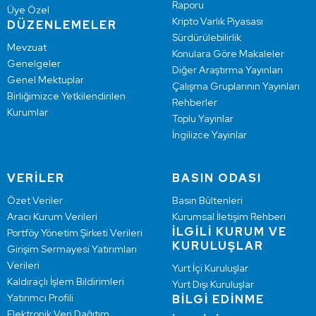
Raporu
Üye Özel
Kripto Varlık Piyasası
DÜZENLEMELER
Sürdürülebilirlik
Mevzuat
Konulara Göre Makaleler
Genelgeler
Diğer Araştırma Yayınları
Genel Mektuplar
Çalışma Gruplarının Yayınları
Birliğimizce Yetkilendirilen
Rehberler
Kurumlar
Toplu Yayınlar
İngilizce Yayınlar
VERİLER
BASIN ODASI
Özet Veriler
Basın Bültenleri
Aracı Kurum Verileri
Kurumsal İletişim Rehberi
İLGİLİ KURUM VE
Portföy Yönetim Şirketi Verileri
KURULUŞLAR
Girişim Sermayesi Yatırımları
Verileri
Yurt İçi Kuruluşlar
Kaldıraçlı İşlem Bildirimleri
Yurt Dışı Kuruluşlar
Yatırımcı Profili
BİLGİ EDİNME
Elektronik Veri Dağıtım