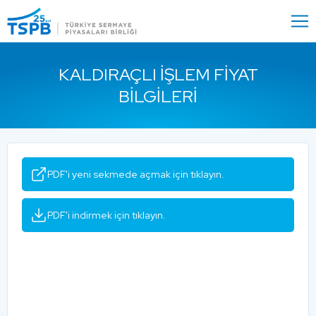
Menu
Close
KALDIRAÇLI İŞLEM FIYAT
BILGILERI
PDF'i yeni sekmede açmak için tıklayın.
PDF'i indirmek için tıklayın.