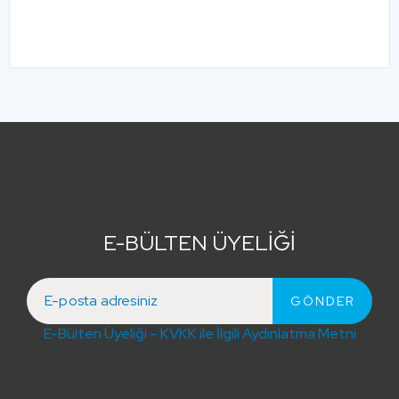
E-BÜLTEN ÜYELİĞİ
E-Bülten Üyeliği – KVKK ile İlgili Aydınlatma Metni