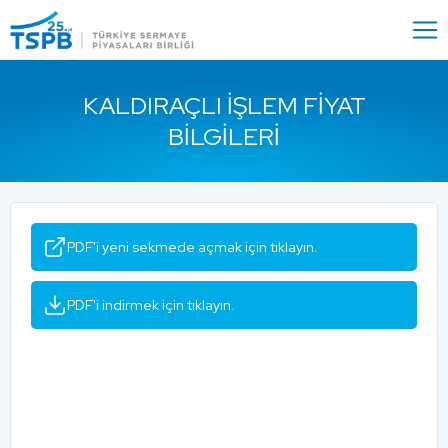
Menu
Close
KALDIRAÇLI İŞLEM FIYAT
BILGILERI
PDF'i yeni sekmede açmak için tıklayın.
PDF'i indirmek için tıklayın.