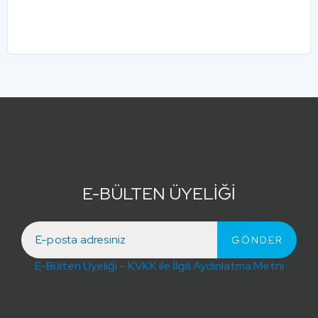
E-BÜLTEN ÜYELİĞİ
E-Bülten Üyeliği – KVKK ile İlgili Aydınlatma Metni