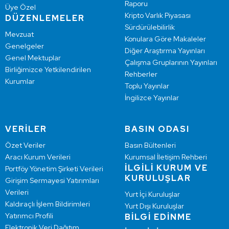
Raporu
Üye Özel
Kripto Varlık Piyasası
DÜZENLEMELER
Sürdürülebilirlik
Mevzuat
Konulara Göre Makaleler
Genelgeler
Diğer Araştırma Yayınları
Genel Mektuplar
Çalışma Gruplarının Yayınları
Birliğimizce Yetkilendirilen
Rehberler
Kurumlar
Toplu Yayınlar
İngilizce Yayınlar
VERİLER
BASIN ODASI
Özet Veriler
Basın Bültenleri
Aracı Kurum Verileri
Kurumsal İletişim Rehberi
İLGİLİ KURUM VE
Portföy Yönetim Şirketi Verileri
KURULUŞLAR
Girişim Sermayesi Yatırımları
Verileri
Yurt İçi Kuruluşlar
Kaldıraçlı İşlem Bildirimleri
Yurt Dışı Kuruluşlar
Yatırımcı Profili
BİLGİ EDİNME
Elektronik Veri Dağıtım