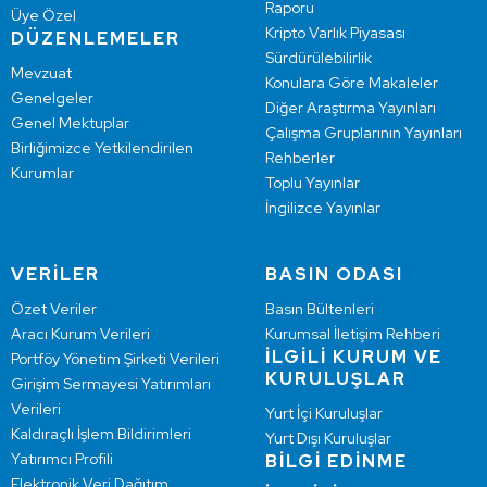
Raporu
Üye Özel
Kripto Varlık Piyasası
DÜZENLEMELER
Sürdürülebilirlik
Mevzuat
Konulara Göre Makaleler
Genelgeler
Diğer Araştırma Yayınları
Genel Mektuplar
Çalışma Gruplarının Yayınları
Birliğimizce Yetkilendirilen
Rehberler
Kurumlar
Toplu Yayınlar
İngilizce Yayınlar
VERİLER
BASIN ODASI
Özet Veriler
Basın Bültenleri
Aracı Kurum Verileri
Kurumsal İletişim Rehberi
İLGİLİ KURUM VE
Portföy Yönetim Şirketi Verileri
KURULUŞLAR
Girişim Sermayesi Yatırımları
Verileri
Yurt İçi Kuruluşlar
Kaldıraçlı İşlem Bildirimleri
Yurt Dışı Kuruluşlar
Yatırımcı Profili
BİLGİ EDİNME
Elektronik Veri Dağıtım