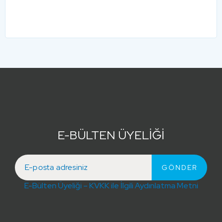
E-BÜLTEN ÜYELİĞİ
E-Bülten Üyeliği – KVKK ile İlgili Aydınlatma Metni