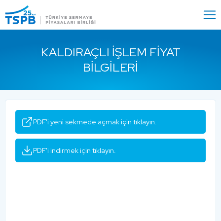
Menu
Close
KALDIRAÇLI İŞLEM FIYAT
BILGILERI
PDF'i yeni sekmede açmak için tıklayın.
PDF'i indirmek için tıklayın.