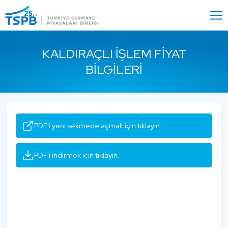
Menu
Close
KALDIRAÇLI İŞLEM FIYAT
BILGILERI
PDF'i yeni sekmede açmak için tıklayın.
PDF'i indirmek için tıklayın.