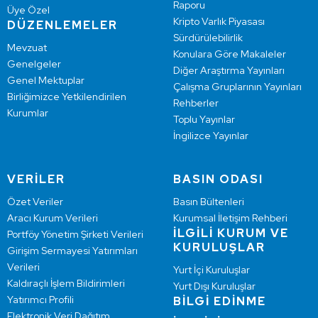
Raporu
Üye Özel
Kripto Varlık Piyasası
DÜZENLEMELER
Sürdürülebilirlik
Mevzuat
Konulara Göre Makaleler
Genelgeler
Diğer Araştırma Yayınları
Genel Mektuplar
Çalışma Gruplarının Yayınları
Birliğimizce Yetkilendirilen
Rehberler
Kurumlar
Toplu Yayınlar
İngilizce Yayınlar
VERİLER
BASIN ODASI
Özet Veriler
Basın Bültenleri
Aracı Kurum Verileri
Kurumsal İletişim Rehberi
İLGİLİ KURUM VE
Portföy Yönetim Şirketi Verileri
KURULUŞLAR
Girişim Sermayesi Yatırımları
Verileri
Yurt İçi Kuruluşlar
Kaldıraçlı İşlem Bildirimleri
Yurt Dışı Kuruluşlar
Yatırımcı Profili
BİLGİ EDİNME
Elektronik Veri Dağıtım