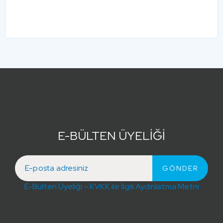
E-BÜLTEN ÜYELİĞİ
E-Bülten Üyeliği – KVKK ile İlgili Aydınlatma Metni