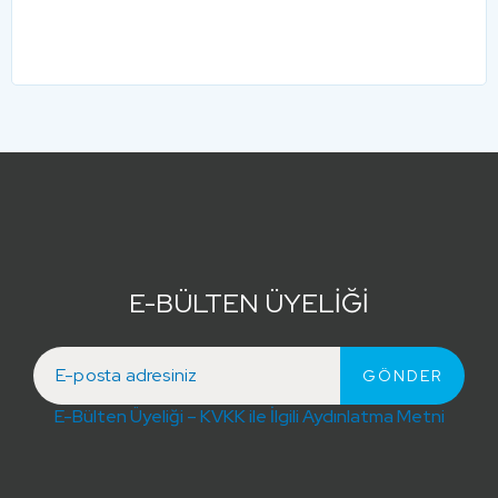
E-BÜLTEN ÜYELİĞİ
E-Bülten Üyeliği – KVKK ile İlgili Aydınlatma Metni