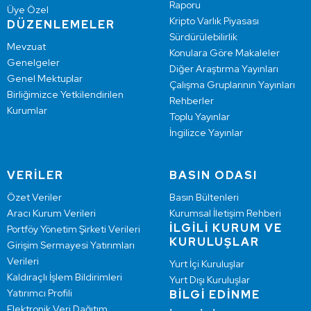
Raporu
Üye Özel
Kripto Varlık Piyasası
DÜZENLEMELER
Sürdürülebilirlik
Mevzuat
Konulara Göre Makaleler
Genelgeler
Diğer Araştırma Yayınları
Genel Mektuplar
Çalışma Gruplarının Yayınları
Birliğimizce Yetkilendirilen
Rehberler
Kurumlar
Toplu Yayınlar
İngilizce Yayınlar
VERİLER
BASIN ODASI
Özet Veriler
Basın Bültenleri
Aracı Kurum Verileri
Kurumsal İletişim Rehberi
İLGİLİ KURUM VE
Portföy Yönetim Şirketi Verileri
KURULUŞLAR
Girişim Sermayesi Yatırımları
Verileri
Yurt İçi Kuruluşlar
Kaldıraçlı İşlem Bildirimleri
Yurt Dışı Kuruluşlar
Yatırımcı Profili
BİLGİ EDİNME
Elektronik Veri Dağıtım