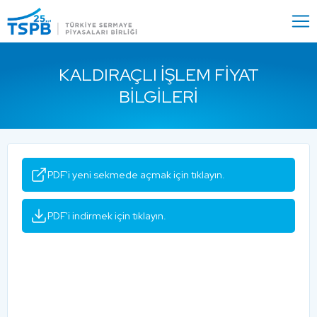
Menu
Close
KALDIRAÇLI İŞLEM FIYAT
BILGILERI
PDF'i yeni sekmede açmak için tıklayın.
PDF'i indirmek için tıklayın.