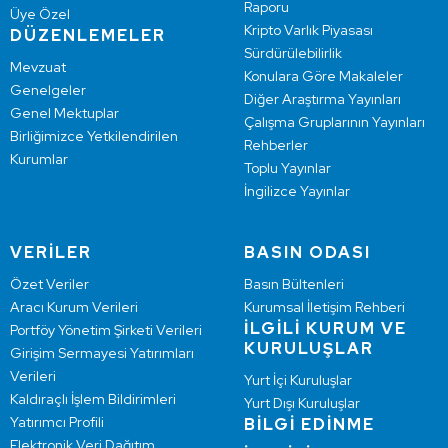
Raporu
Üye Özel
Kripto Varlık Piyasası
DÜZENLEMELER
Sürdürülebilirlik
Mevzuat
Konulara Göre Makaleler
Genelgeler
Diğer Araştırma Yayınları
Genel Mektuplar
Çalışma Gruplarının Yayınları
Birliğimizce Yetkilendirilen
Rehberler
Kurumlar
Toplu Yayınlar
İngilizce Yayınlar
VERİLER
BASIN ODASI
Özet Veriler
Basın Bültenleri
Aracı Kurum Verileri
Kurumsal İletişim Rehberi
İLGİLİ KURUM VE
Portföy Yönetim Şirketi Verileri
KURULUŞLAR
Girişim Sermayesi Yatırımları
Verileri
Yurt İçi Kuruluşlar
Kaldıraçlı İşlem Bildirimleri
Yurt Dışı Kuruluşlar
Yatırımcı Profili
BİLGİ EDİNME
Elektronik Veri Dağıtım