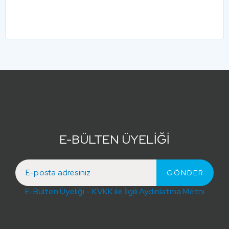
E-BÜLTEN ÜYELİĞİ
E-Bülten Üyeliği – KVKK ile İlgili Aydınlatma Metni