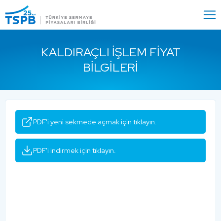
Menu
Close
KALDIRAÇLI İŞLEM FIYAT
BILGILERI
PDF'i yeni sekmede açmak için tıklayın.
PDF'i indirmek için tıklayın.