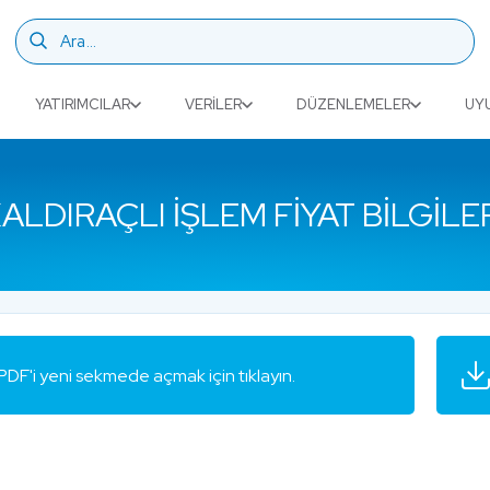
YATIRIMCILAR
VERILER
DÜZENLEMELER
UY
ALDIRAÇLI İŞLEM FIYAT BILGILE
PDF'i yeni sekmede açmak için tıklayın.