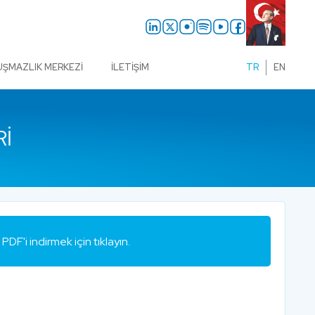
UŞMAZLIK MERKEZI
İLETIŞIM
TR
EN
RI
PDF'i indirmek için tıklayın.