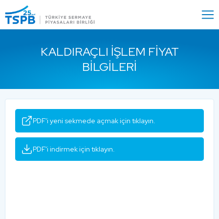
Menu
Close
KALDIRAÇLI İŞLEM FIYAT
BILGILERI
PDF'i yeni sekmede açmak için tıklayın.
PDF'i indirmek için tıklayın.