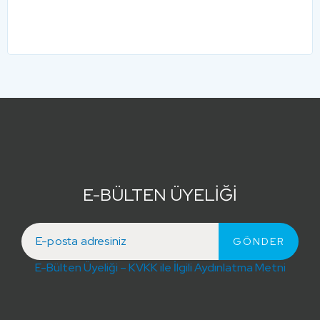
E-BÜLTEN ÜYELİĞİ
E-Bülten Üyeliği – KVKK ile İlgili Aydınlatma Metni