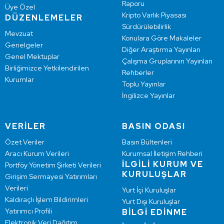
Raporu
Üye Özel
Kripto Varlık Piyasası
DÜZENLEMELER
Sürdürülebilirlik
Mevzuat
Konulara Göre Makaleler
Genelgeler
Diğer Araştırma Yayınları
Genel Mektuplar
Çalışma Gruplarının Yayınları
Birliğimizce Yetkilendirilen
Rehberler
Kurumlar
Toplu Yayınlar
İngilizce Yayınlar
VERİLER
BASIN ODASI
Özet Veriler
Basın Bültenleri
Aracı Kurum Verileri
Kurumsal İletişim Rehberi
İLGİLİ KURUM VE
Portföy Yönetim Şirketi Verileri
KURULUŞLAR
Girişim Sermayesi Yatırımları
Verileri
Yurt İçi Kuruluşlar
Kaldıraçlı İşlem Bildirimleri
Yurt Dışı Kuruluşlar
Yatırımcı Profili
BİLGİ EDİNME
Elektronik Veri Dağıtım