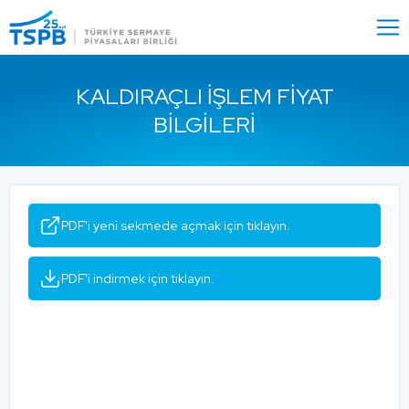
Menu
Close
KALDIRAÇLI İŞLEM FIYAT
BILGILERI
PDF'i yeni sekmede açmak için tıklayın.
PDF'i indirmek için tıklayın.