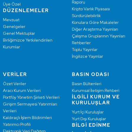
Raporu
Üye Özel
Kripto Varlık Piyasası
DÜZENLEMELER
Sürdürülebilirlik
Mevzuat
Konulara Göre Makaleler
Genelgeler
Diğer Araştırma Yayınları
Genel Mektuplar
Çalışma Gruplarının Yayınları
Birliğimizce Yetkilendirilen
Rehberler
Kurumlar
Toplu Yayınlar
İngilizce Yayınlar
VERİLER
BASIN ODASI
Özet Veriler
Basın Bültenleri
Aracı Kurum Verileri
Kurumsal İletişim Rehberi
İLGİLİ KURUM VE
Portföy Yönetim Şirketi Verileri
KURULUŞLAR
Girişim Sermayesi Yatırımları
Verileri
Yurt İçi Kuruluşlar
Kaldıraçlı İşlem Bildirimleri
Yurt Dışı Kuruluşlar
Yatırımcı Profili
BİLGİ EDİNME
Elektronik Veri Dağıtım