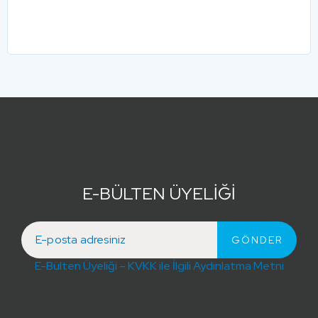
E-BÜLTEN ÜYELİĞİ
E-Bülten Üyeliği – KVKK ile İlgili Aydınlatma Metni