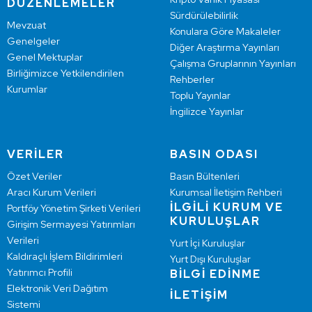
DÜZENLEMELER
Sürdürülebilirlik
Mevzuat
Konulara Göre Makaleler
Genelgeler
Diğer Araştırma Yayınları
Genel Mektuplar
Çalışma Gruplarının Yayınları
Birliğimizce Yetkilendirilen
Rehberler
Kurumlar
Toplu Yayınlar
İngilizce Yayınlar
VERİLER
BASIN ODASI
Özet Veriler
Basın Bültenleri
Aracı Kurum Verileri
Kurumsal İletişim Rehberi
İLGİLİ KURUM VE
Portföy Yönetim Şirketi Verileri
KURULUŞLAR
Girişim Sermayesi Yatırımları
Verileri
Yurt İçi Kuruluşlar
Kaldıraçlı İşlem Bildirimleri
Yurt Dışı Kuruluşlar
Yatırımcı Profili
BİLGİ EDİNME
Elektronik Veri Dağıtım
İLETİŞİM
Sistemi