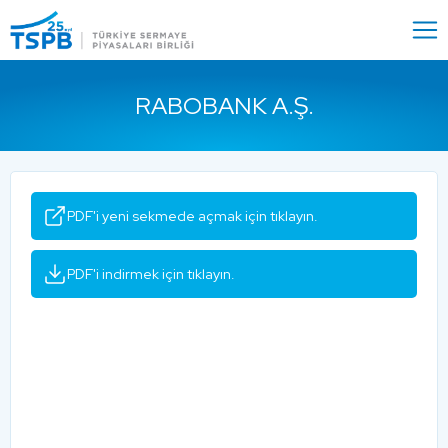
Menu
Close
RABOBANK A.Ş.
PDF'i yeni sekmede açmak için tıklayın.
PDF'i indirmek için tıklayın.