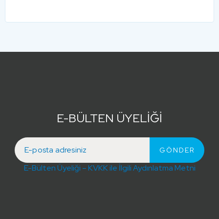
E-BÜLTEN ÜYELİĞİ
E-Bülten Üyeliği – KVKK ile İlgili Aydınlatma Metni