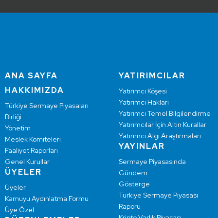
ANA SAYFA
YATIRIMCILAR
HAKKIMIZDA
Yatırımcı Köşesi
Yatırımcı Hakları
Türkiye Sermaye Piyasaları
Yatırımcı Temel Bilgilendirme
Birliği
Yatırımcılar İçin Altın Kurallar
Yönetim
Yatırımcı Algı Araştırmaları
Meslek Komiteleri
YAYINLAR
Faaliyet Raporları
Genel Kurullar
Sermaye Piyasasında
ÜYELER
Gündem
Gösterge
Üyeler
Türkiye Sermaye Piyasası
Kamuyu Aydınlatma Formu
Raporu
Üye Özel
Kripto Varlık Piyasası