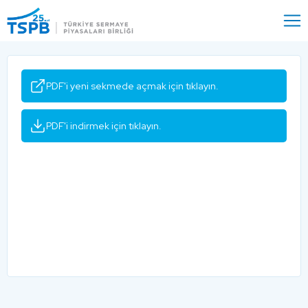
Menu
Close
PDF'i yeni sekmede açmak için tıklayın.
PDF'i indirmek için tıklayın.