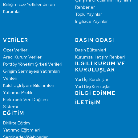
Çalışma Gruplarının Yayınları
Birliğimizce Yetkilendirilen
Rehberler
Kurumlar
Toplu Yayınlar
İngilizce Yayınlar
VERİLER
BASIN ODASI
Özet Veriler
Basın Bültenleri
Aracı Kurum Verileri
Kurumsal İletişim Rehberi
İLGİLİ KURUM VE
Portföy Yönetim Şirketi Verileri
KURULUŞLAR
Girişim Sermayesi Yatırımları
Verileri
Yurt İçi Kuruluşlar
Kaldıraçlı İşlem Bildirimleri
Yurt Dışı Kuruluşlar
Yatırımcı Profili
BİLGİ EDİNME
Elektronik Veri Dağıtım
İLETİŞİM
Sistemi
EĞİTİM
Birlikte Eğitim
Yatırımcı Eğitimleri
Seminerler/Webinarlar