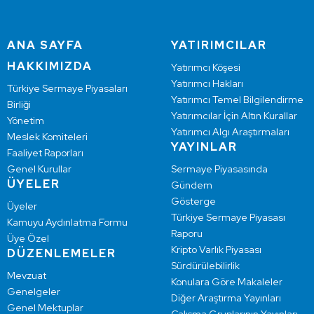
ANA SAYFA
YATIRIMCILAR
HAKKIMIZDA
Yatırımcı Köşesi
Yatırımcı Hakları
Türkiye Sermaye Piyasaları
Yatırımcı Temel Bilgilendirme
Birliği
Yatırımcılar İçin Altın Kurallar
Yönetim
Yatırımcı Algı Araştırmaları
Meslek Komiteleri
YAYINLAR
Faaliyet Raporları
Genel Kurullar
Sermaye Piyasasında
ÜYELER
Gündem
Gösterge
Üyeler
Türkiye Sermaye Piyasası
Kamuyu Aydınlatma Formu
Raporu
Üye Özel
Kripto Varlık Piyasası
DÜZENLEMELER
Sürdürülebilirlik
Mevzuat
Konulara Göre Makaleler
Genelgeler
Diğer Araştırma Yayınları
Genel Mektuplar