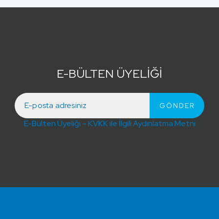
E-BÜLTEN ÜYELİĞİ
E-Bülten Üyeliği – KVKK ile İlgili Aydınlatma Metni