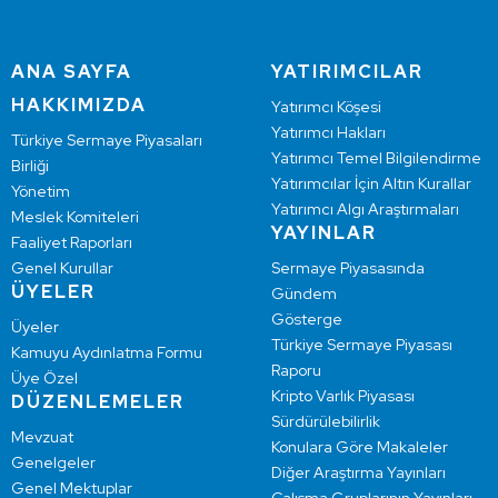
ANA SAYFA
YATIRIMCILAR
HAKKIMIZDA
Yatırımcı Köşesi
Yatırımcı Hakları
Türkiye Sermaye Piyasaları
Yatırımcı Temel Bilgilendirme
Birliği
Yatırımcılar İçin Altın Kurallar
Yönetim
Yatırımcı Algı Araştırmaları
Meslek Komiteleri
YAYINLAR
Faaliyet Raporları
Genel Kurullar
Sermaye Piyasasında
ÜYELER
Gündem
Gösterge
Üyeler
Türkiye Sermaye Piyasası
Kamuyu Aydınlatma Formu
Raporu
Üye Özel
Kripto Varlık Piyasası
DÜZENLEMELER
Sürdürülebilirlik
Mevzuat
Konulara Göre Makaleler
Genelgeler
Diğer Araştırma Yayınları
Genel Mektuplar