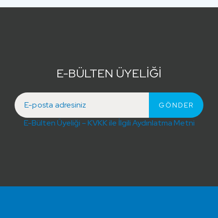
E-BÜLTEN ÜYELİĞİ
E-Bülten Üyeliği – KVKK ile İlgili Aydınlatma Metni