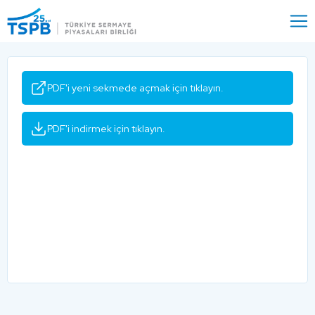
Menu
Close
PDF'i yeni sekmede açmak için tıklayın.
PDF'i indirmek için tıklayın.