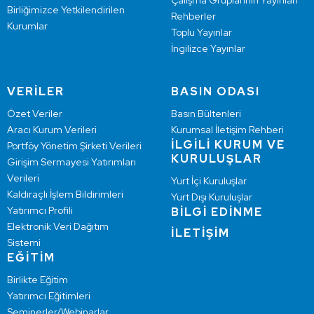
Çalışma Gruplarının Yayınları
Birliğimizce Yetkilendirilen
Rehberler
Kurumlar
Toplu Yayınlar
İngilizce Yayınlar
VERİLER
BASIN ODASI
Özet Veriler
Basın Bültenleri
Aracı Kurum Verileri
Kurumsal İletişim Rehberi
İLGİLİ KURUM VE
Portföy Yönetim Şirketi Verileri
KURULUŞLAR
Girişim Sermayesi Yatırımları
Verileri
Yurt İçi Kuruluşlar
Kaldıraçlı İşlem Bildirimleri
Yurt Dışı Kuruluşlar
Yatırımcı Profili
BİLGİ EDİNME
Elektronik Veri Dağıtım
İLETİŞİM
Sistemi
EĞİTİM
Birlikte Eğitim
Yatırımcı Eğitimleri
Seminerler/Webinarlar