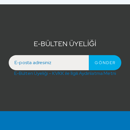
E-BÜLTEN ÜYELİĞİ
E-Bülten Üyeliği – KVKK ile İlgili Aydınlatma Metni