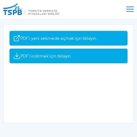
Menu
Close
PDF'i yeni sekmede açmak için tıklayın.
PDF'i indirmek için tıklayın.