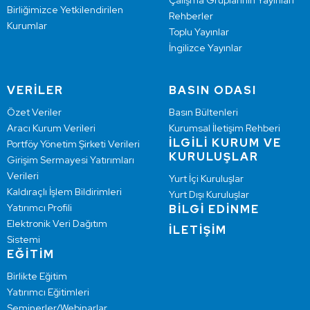
Çalışma Gruplarının Yayınları
Birliğimizce Yetkilendirilen
Rehberler
Kurumlar
Toplu Yayınlar
İngilizce Yayınlar
VERİLER
BASIN ODASI
Özet Veriler
Basın Bültenleri
Aracı Kurum Verileri
Kurumsal İletişim Rehberi
İLGİLİ KURUM VE
Portföy Yönetim Şirketi Verileri
KURULUŞLAR
Girişim Sermayesi Yatırımları
Verileri
Yurt İçi Kuruluşlar
Kaldıraçlı İşlem Bildirimleri
Yurt Dışı Kuruluşlar
Yatırımcı Profili
BİLGİ EDİNME
Elektronik Veri Dağıtım
İLETİŞİM
Sistemi
EĞİTİM
Birlikte Eğitim
Yatırımcı Eğitimleri
Seminerler/Webinarlar