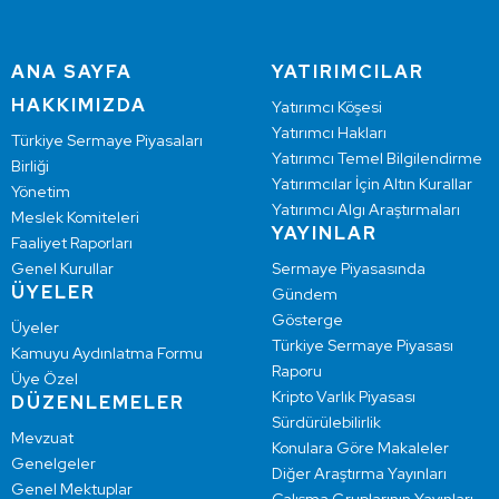
ANA SAYFA
YATIRIMCILAR
HAKKIMIZDA
Yatırımcı Köşesi
Yatırımcı Hakları
Türkiye Sermaye Piyasaları
Yatırımcı Temel Bilgilendirme
Birliği
Yatırımcılar İçin Altın Kurallar
Yönetim
Yatırımcı Algı Araştırmaları
Meslek Komiteleri
YAYINLAR
Faaliyet Raporları
Genel Kurullar
Sermaye Piyasasında
ÜYELER
Gündem
Gösterge
Üyeler
Türkiye Sermaye Piyasası
Kamuyu Aydınlatma Formu
Raporu
Üye Özel
Kripto Varlık Piyasası
DÜZENLEMELER
Sürdürülebilirlik
Mevzuat
Konulara Göre Makaleler
Genelgeler
Diğer Araştırma Yayınları
Genel Mektuplar