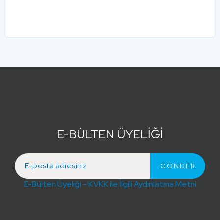
E-BÜLTEN ÜYELİĞİ
E-Bülten Üyeliği – KVKK ile İlgili Aydınlatma Metni