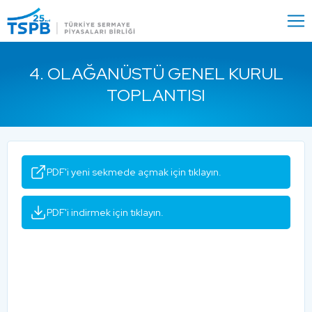
Menu
Close
4. OLAĞANÜSTÜ GENEL KURUL
TOPLANTISI
PDF'i yeni sekmede açmak için tıklayın.
PDF'i indirmek için tıklayın.