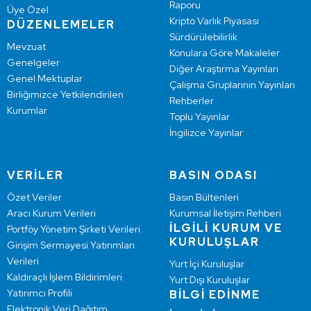
Raporu
Üye Özel
Kripto Varlık Piyasası
DÜZENLEMELER
Sürdürülebilirlik
Mevzuat
Konulara Göre Makaleler
Genelgeler
Diğer Araştırma Yayınları
Genel Mektuplar
Çalışma Gruplarının Yayınları
Birliğimizce Yetkilendirilen
Rehberler
Kurumlar
Toplu Yayınlar
İngilizce Yayınlar
VERİLER
BASIN ODASI
Özet Veriler
Basın Bültenleri
Aracı Kurum Verileri
Kurumsal İletişim Rehberi
İLGİLİ KURUM VE
Portföy Yönetim Şirketi Verileri
KURULUŞLAR
Girişim Sermayesi Yatırımları
Verileri
Yurt İçi Kuruluşlar
Kaldıraçlı İşlem Bildirimleri
Yurt Dışı Kuruluşlar
Yatırımcı Profili
BİLGİ EDİNME
Elektronik Veri Dağıtım