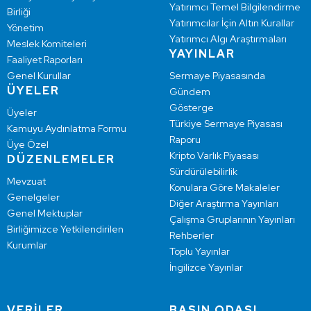
Yatırımcı Temel Bilgilendirme
Birliği
Yatırımcılar İçin Altın Kurallar
Yönetim
Yatırımcı Algı Araştırmaları
Meslek Komiteleri
YAYINLAR
Faaliyet Raporları
Genel Kurullar
Sermaye Piyasasında
ÜYELER
Gündem
Gösterge
Üyeler
Türkiye Sermaye Piyasası
Kamuyu Aydınlatma Formu
Raporu
Üye Özel
Kripto Varlık Piyasası
DÜZENLEMELER
Sürdürülebilirlik
Mevzuat
Konulara Göre Makaleler
Genelgeler
Diğer Araştırma Yayınları
Genel Mektuplar
Çalışma Gruplarının Yayınları
Birliğimizce Yetkilendirilen
Rehberler
Kurumlar
Toplu Yayınlar
İngilizce Yayınlar
VERİLER
BASIN ODASI