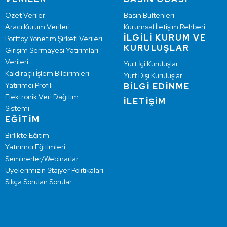
Özet Veriler
Basın Bültenleri
Aracı Kurum Verileri
Kurumsal İletişim Rehberi
İLGİLİ KURUM VE
Portföy Yönetim Şirketi Verileri
KURULUŞLAR
Girişim Sermayesi Yatırımları
Verileri
Yurt İçi Kuruluşlar
Kaldıraçlı İşlem Bildirimleri
Yurt Dışı Kuruluşlar
Yatırımcı Profili
BİLGİ EDİNME
Elektronik Veri Dağıtım
İLETİŞİM
Sistemi
EĞİTİM
Birlikte Eğitim
Yatırımcı Eğitimleri
Seminerler/Webinarlar
Üyelerimizin Stajyer Politikaları
Sıkça Sorulan Sorular