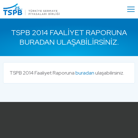
Menu
Close
TSPB 2014 FAALIYET RAPORUNA
BURADAN ULAŞABILIRSINIZ.
TSPB 2014 Faaliyet Raporuna
buradan
ulaşabilirsiniz.