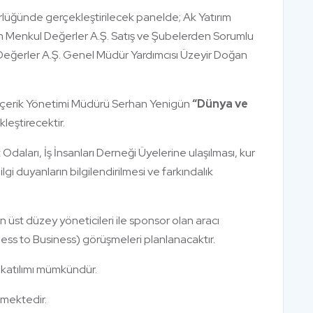
örlüğünde gerçekleştirilecek panelde; Ak Yatırım
m Menkul Değerler A.Ş. Satış ve Şubelerden Sorumlu
Değerler A.Ş. Genel Müdür Yardımcısı Üzeyir Doğan
e İçerik Yönetimi Müdürü Serhan Yenigün
“Dünya ve
leştirecektir.
t Odaları, İş İnsanları Derneği Üyelerine ulaşılması, kur
ilgi duyanların bilgilendirilmesi ve farkındalık
n üst düzey yöneticileri ile sponsor olan aracı
ess to Business) görüşmeleri planlanacaktır.
a katılımı mümkündür.
kmektedir.