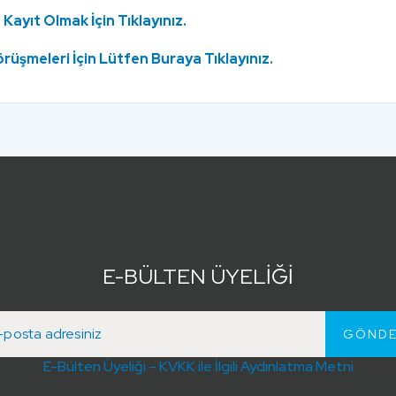
Kayıt Olmak İçin Tıklayınız.
rüşmeleri İçin Lütfen Buraya Tıklayınız.
E-BÜLTEN ÜYELİĞİ
E-Bülten Üyeliği – KVKK ile İlgili Aydınlatma Metni