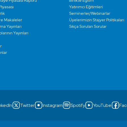
maye Piyasası Raporu
Birlikte Eğitim
 Piyasası
Yatırımcı Eğitimleri
lik
Seminerler/Webinarlar
re Makaleler
Üyelerimizin Stajyer Politikaları
rma Yayınları
Sıkça Sorulan Sorular
larının Yayınları
r
ınlar
nkedIn
Twitter
Instagram
Spotify
YouTube
Fac