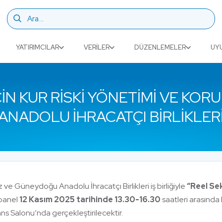
YATIRIMCILAR
VERILER
DÜZENLEMELER
UY
ÇIN KUR RISKI YÖNETIMI VE K
ANADOLU İHRACATÇI BIRLIKLER
iz ve Güneydoğu Anadolu İhracatçı Birlikleri iş birliğiyle
“Reel Sek
panel
12 Kasım 2025 tarihinde 13.30-16.30
saatleri arasında 
ns Salonu’nda gerçekleştirilecektir.