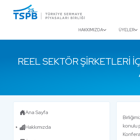
Menu
Close
HAKKIMIZDA
ÜYELER
REEL SEKTÖR ŞIRKETLERI İ
Ana Sayfa
Birliğim
konulu 
Hakkımızda
Konfera