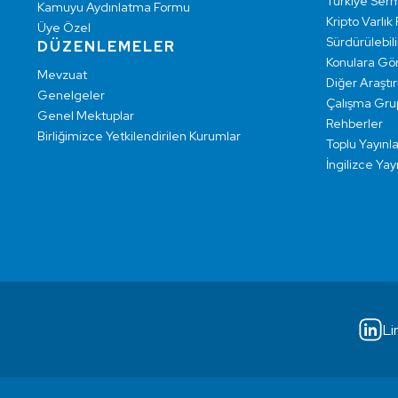
Türkiye Ser
Kamuyu Aydınlatma Formu
Kripto Varlık
Üye Özel
Sürdürülebilir
DÜZENLEMELER
Konulara Gö
Mevzuat
Diğer Araştı
Genelgeler
Çalışma Grup
Genel Mektuplar
Rehberler
Birliğimizce Yetkilendirilen Kurumlar
Toplu Yayınla
İngilizce Yay
Li