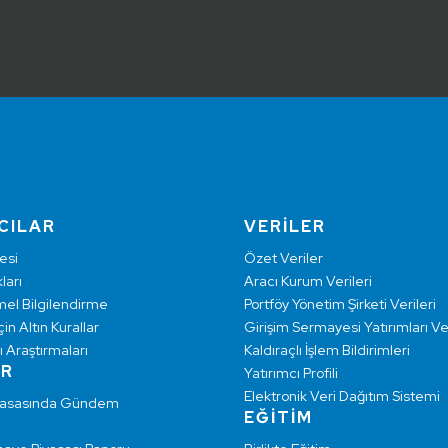
CILAR
VERİLER
esi
Özet Veriler
ları
Aracı Kurum Verileri
mel Bilgilendirme
Portföy Yönetim Şirketi Verileri
çin Altın Kurallar
Girişim Sermayesi Yatırımları Ver
ı Araştırmaları
Kaldıraçlı İşlem Bildirimleri
AR
Yatırımcı Profili
Elektronik Veri Dağıtım Sistemi
yasasında Gündem
EĞİTİM