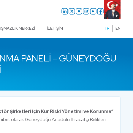
UŞMAZLIK MERKEZI
İLETIŞIM
TR
EN
ORUNMA PANELI – GÜNEYDOĞU
I
tör Şirketleri İçin Kur Riski Yönetimi ve Korunma”
hibrit olarak Güneydoğu Anadolu İhracatçı Birlikleri