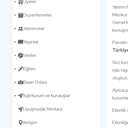
Üyeler
Yatırım
Menkul 
Düzenlemeler
Genel M
Yatırımcılar
konuşmac
Yayınlar
Panelin
Türkiy
Veriler
Söz konu
Eğitim
riski ta
oluştur
Basın Odası
Ayrıca p
İlgili Kurum ve Kuruluşlar
kurumla
Uyuşmazlık Merkezi
Etkinlik
İletişim
Etkinliğ