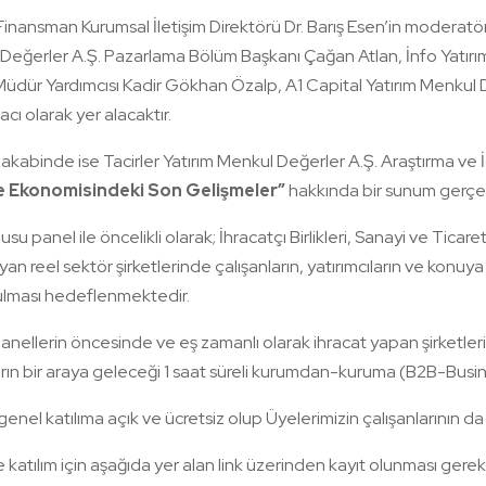
 Finansman Kurumsal İletişim Direktörü Dr. Barış Esen’in moderat
Değerler A.Ş. Pazarlama Bölüm Başkanı Çağan Atlan, İnfo Yatırı
üdür Yardımcısı Kadir Gökhan Özalp, A1 Capital Yatırım Menkul 
ı olarak yer alacaktır.
 akabinde ise Tacirler Yatırım Menkul Değerler A.Ş. Araştırma v
e Ekonomisindeki Son Gelişmeler”
hakkında bir sunum gerçek
su panel ile öncelikli olarak; İhracatçı Birlikleri, Sanayi ve Ticare
şıyan reel sektör şirketlerinde çalışanların, yatırımcıların ve konuya 
ulması hedeflenmektedir.
anellerin öncesinde ve eş zamanlı olarak ihracat yapan şirketleri
rın bir araya geleceği 1 saat süreli kurumdan-kuruma (B2B-Busin
 genel katılıma açık ve ücretsiz olup Üyelerimizin çalışanlarının d
e katılım için aşağıda yer alan link üzerinden kayıt olunması gere