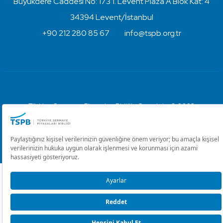
Büyükdere Caddesi No: 173 1. Levent Plaza A Blok Kat: 4
34394 Levent/İstanbul
+90 212 280 85 67
info@tspb.org.tr
Türkiye Sermaye Piyasaları Birliği ⋅ Copyright © 2023
Kullanım Koşulları ve Gizlilik
Çerez Ayarlarını Düzenle