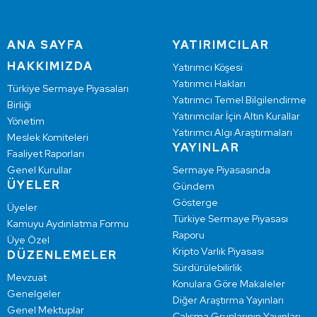
ANA SAYFA
YATIRIMCILAR
HAKKIMIZDA
Yatırımcı Köşesi
Yatırımcı Hakları
Türkiye Sermaye Piyasaları
Yatırımcı Temel Bilgilendirme
Birliği
Yatırımcılar İçin Altın Kurallar
Yönetim
Yatırımcı Algı Araştırmaları
Meslek Komiteleri
YAYINLAR
Faaliyet Raporları
Genel Kurullar
Sermaye Piyasasında
ÜYELER
Gündem
Gösterge
Üyeler
Türkiye Sermaye Piyasası
Kamuyu Aydınlatma Formu
Raporu
Üye Özel
Kripto Varlık Piyasası
DÜZENLEMELER
Sürdürülebilirlik
Mevzuat
Konulara Göre Makaleler
Genelgeler
Diğer Araştırma Yayınları
Genel Mektuplar
Çalışma Gruplarının Yayınları