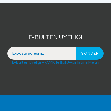
E-BÜLTEN ÜYELİĞİ
E-Bülten Üyeliği – KVKK ile İlgili Aydınlatma Metni