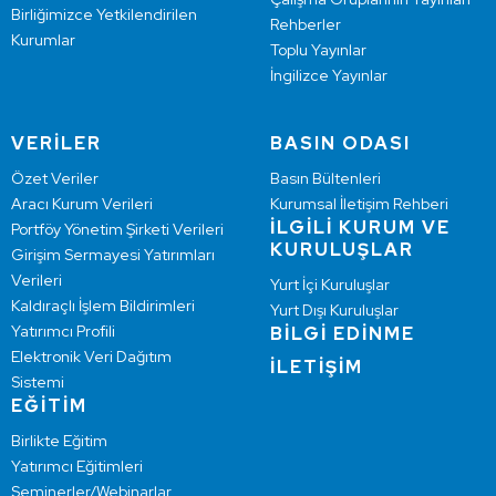
Birliğimizce Yetkilendirilen
Rehberler
Kurumlar
Toplu Yayınlar
İngilizce Yayınlar
VERİLER
BASIN ODASI
Özet Veriler
Basın Bültenleri
Aracı Kurum Verileri
Kurumsal İletişim Rehberi
İLGİLİ KURUM VE
Portföy Yönetim Şirketi Verileri
KURULUŞLAR
Girişim Sermayesi Yatırımları
Verileri
Yurt İçi Kuruluşlar
Kaldıraçlı İşlem Bildirimleri
Yurt Dışı Kuruluşlar
Yatırımcı Profili
BİLGİ EDİNME
Elektronik Veri Dağıtım
İLETİŞİM
Sistemi
EĞİTİM
Birlikte Eğitim
Yatırımcı Eğitimleri
Seminerler/Webinarlar