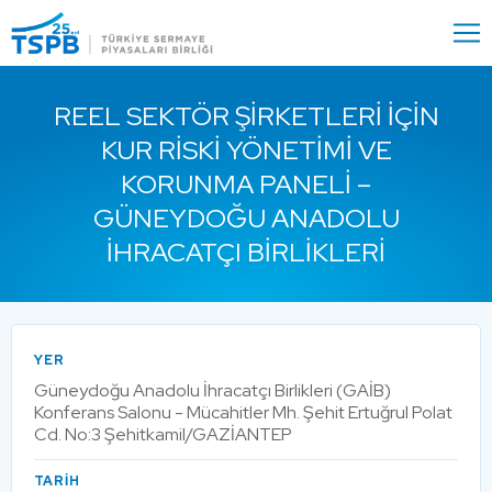
Menu
Close
REEL SEKTÖR ŞIRKETLERI İÇIN
KUR RISKI YÖNETIMI VE
KORUNMA PANELI –
GÜNEYDOĞU ANADOLU
İHRACATÇI BIRLIKLERI
YER
Güneydoğu Anadolu İhracatçı Birlikleri (GAİB)
Konferans Salonu - Mücahitler Mh. Şehit Ertuğrul Polat
Cd. No:3 Şehitkamil/GAZİANTEP
TARİH