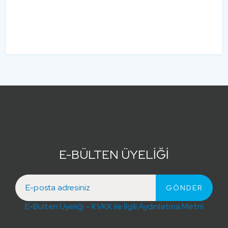
E-BÜLTEN ÜYELİĞİ
E-Bülten Üyeliği – KVKK ile İlgili Aydınlatma Metni