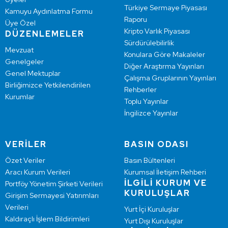
Türkiye Sermaye Piyasası
Kamuyu Aydınlatma Formu
Raporu
Üye Özel
Kripto Varlık Piyasası
DÜZENLEMELER
Sürdürülebilirlik
Mevzuat
Konulara Göre Makaleler
Genelgeler
Diğer Araştırma Yayınları
Genel Mektuplar
Çalışma Gruplarının Yayınları
Birliğimizce Yetkilendirilen
Rehberler
Kurumlar
Toplu Yayınlar
İngilizce Yayınlar
VERİLER
BASIN ODASI
Özet Veriler
Basın Bültenleri
Aracı Kurum Verileri
Kurumsal İletişim Rehberi
İLGİLİ KURUM VE
Portföy Yönetim Şirketi Verileri
KURULUŞLAR
Girişim Sermayesi Yatırımları
Verileri
Yurt İçi Kuruluşlar
Kaldıraçlı İşlem Bildirimleri
Yurt Dışı Kuruluşlar