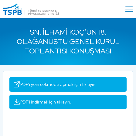
Menu
Close
SN. İLHAMI KOÇ’UN 18.
OLAĞANÜSTÜ GENEL KURUL
TOPLANTISI KONUŞMASI
PDF'i yeni sekmede açmak için tıklayın.
PDF'i indirmek için tıklayın.