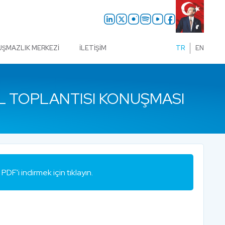
UŞMAZLIK MERKEZI
İLETIŞIM
TR
EN
UL TOPLANTISI KONUŞMASI
PDF'i indirmek için tıklayın.