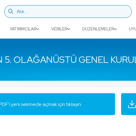
YATIRIMCILAR
VERILER
DÜZENLEMELER
UY
’IN 5. OLAĞANÜSTÜ GENEL KUR
PDF'i yeni sekmede açmak için tıklayın.