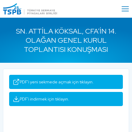
Menu
Close
SN. ATTILA KÖKSAL, CFA’IN 14.
OLAĞAN GENEL KURUL
TOPLANTISI KONUŞMASI
PDF'i yeni sekmede açmak için tıklayın.
PDF'i indirmek için tıklayın.