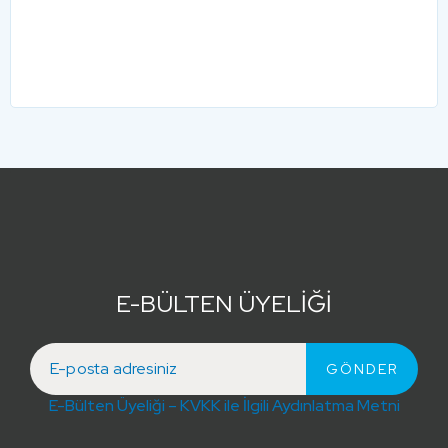
E-BÜLTEN ÜYELİĞİ
E-Bülten Üyeliği – KVKK ile İlgili Aydınlatma Metni