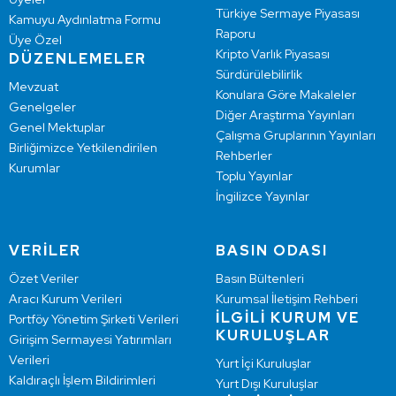
Türkiye Sermaye Piyasası
Kamuyu Aydınlatma Formu
Raporu
Üye Özel
Kripto Varlık Piyasası
DÜZENLEMELER
Sürdürülebilirlik
Mevzuat
Konulara Göre Makaleler
Genelgeler
Diğer Araştırma Yayınları
Genel Mektuplar
Çalışma Gruplarının Yayınları
Birliğimizce Yetkilendirilen
Rehberler
Kurumlar
Toplu Yayınlar
İngilizce Yayınlar
VERİLER
BASIN ODASI
Özet Veriler
Basın Bültenleri
Aracı Kurum Verileri
Kurumsal İletişim Rehberi
İLGİLİ KURUM VE
Portföy Yönetim Şirketi Verileri
KURULUŞLAR
Girişim Sermayesi Yatırımları
Verileri
Yurt İçi Kuruluşlar
Kaldıraçlı İşlem Bildirimleri
Yurt Dışı Kuruluşlar