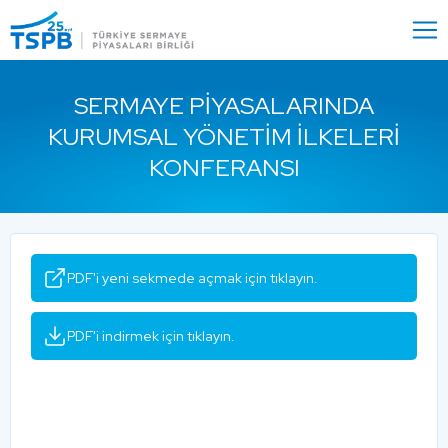
Menu
Close
SERMAYE PIYASALARINDA
KURUMSAL YÖNETIM İLKELERI
KONFERANSI
PDF'i yeni sekmede açmak için tıklayın.
PDF'i indirmek için tıklayın.