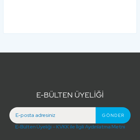
E-BÜLTEN ÜYELİĞİ
E-Bülten Üyeliği – KVKK ile İlgili Aydınlatma Metni