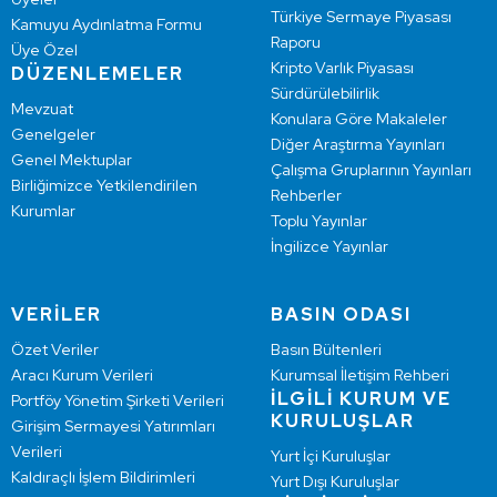
Türkiye Sermaye Piyasası
Kamuyu Aydınlatma Formu
Raporu
Üye Özel
Kripto Varlık Piyasası
DÜZENLEMELER
Sürdürülebilirlik
Mevzuat
Konulara Göre Makaleler
Genelgeler
Diğer Araştırma Yayınları
Genel Mektuplar
Çalışma Gruplarının Yayınları
Birliğimizce Yetkilendirilen
Rehberler
Kurumlar
Toplu Yayınlar
İngilizce Yayınlar
VERİLER
BASIN ODASI
Özet Veriler
Basın Bültenleri
Aracı Kurum Verileri
Kurumsal İletişim Rehberi
İLGİLİ KURUM VE
Portföy Yönetim Şirketi Verileri
KURULUŞLAR
Girişim Sermayesi Yatırımları
Verileri
Yurt İçi Kuruluşlar
Kaldıraçlı İşlem Bildirimleri
Yurt Dışı Kuruluşlar