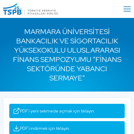
Menu
Close
MARMARA ÜNIVERSITESI
BANKACILIK VE SIGORTACILIK
YÜKSEKOKULU ULUSLARARASI
FINANS SEMPOZYUMU “FINANS
SEKTÖRÜNDE YABANCI
SERMAYE”
PDF'i yeni sekmede açmak için tıklayın.
PDF'i indirmek için tıklayın.