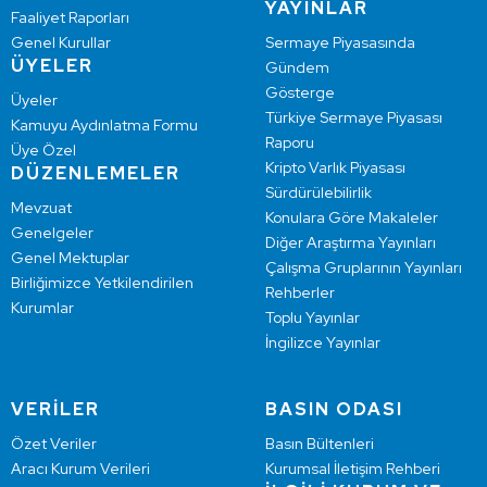
YAYINLAR
Faaliyet Raporları
Genel Kurullar
Sermaye Piyasasında
ÜYELER
Gündem
Gösterge
Üyeler
Türkiye Sermaye Piyasası
Kamuyu Aydınlatma Formu
Raporu
Üye Özel
Kripto Varlık Piyasası
DÜZENLEMELER
Sürdürülebilirlik
Mevzuat
Konulara Göre Makaleler
Genelgeler
Diğer Araştırma Yayınları
Genel Mektuplar
Çalışma Gruplarının Yayınları
Birliğimizce Yetkilendirilen
Rehberler
Kurumlar
Toplu Yayınlar
İngilizce Yayınlar
VERİLER
BASIN ODASI
Özet Veriler
Basın Bültenleri
Aracı Kurum Verileri
Kurumsal İletişim Rehberi