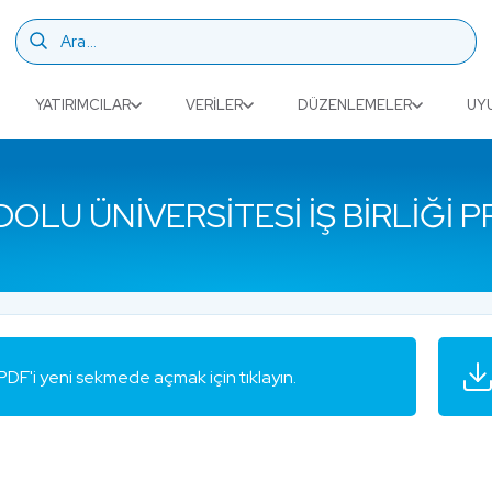
YATIRIMCILAR
VERILER
DÜZENLEMELER
UY
OLU ÜNIVERSITESI İŞ BIRLIĞI
PDF'i yeni sekmede açmak için tıklayın.