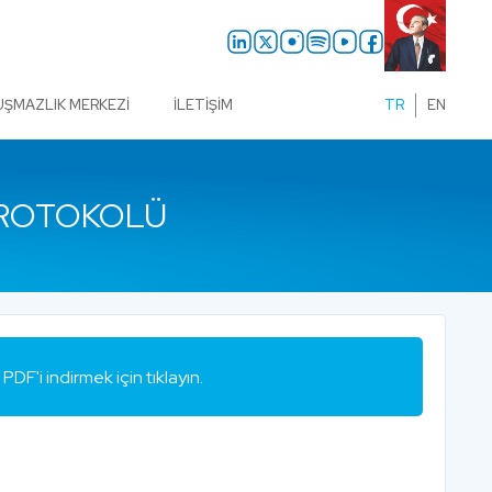
UŞMAZLIK MERKEZI
İLETIŞIM
TR
EN
 PROTOKOLÜ
PDF'i indirmek için tıklayın.