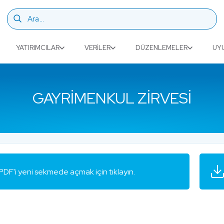
YATIRIMCILAR
VERILER
DÜZENLEMELER
UY
GAYRIMENKUL ZIRVESI
PDF'i yeni sekmede açmak için tıklayın.