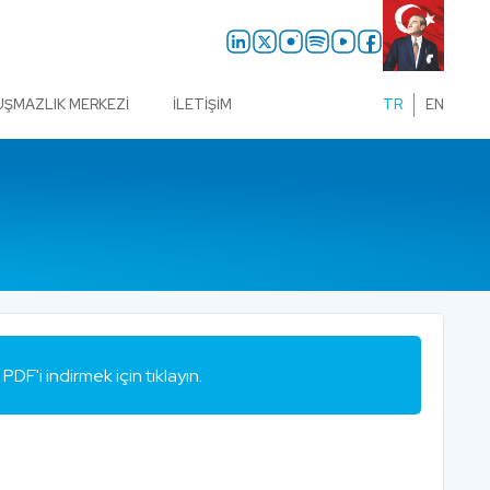
UŞMAZLIK MERKEZI
İLETIŞIM
TR
EN
PDF'i indirmek için tıklayın.